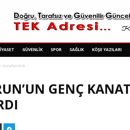
SIYASET
GÜVENLIK
SPOR
SAĞLIK
KÖŞE YAZILARI
ı Gururlandırdı
RUN’UN GENÇ KANAT
RDI