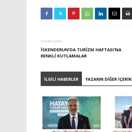
Önceki İçerik
İSKENDERUN’DA TURIZM HAFTASI’NA
RENKLI KUTLAMALAR
İLGILI HABERLER
YAZARIN DIĞER İÇERIK