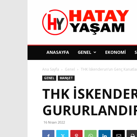
Hatay
Yaşam
Gazetesi
ANASAYFA
GENEL
EKONOMI
Ana Sayfa
Genel
THK İskenderun’un Genç Kanatlar
GENEL
MANŞET
THK İSKENDE
GURURLANDI
16 Nisan 2022