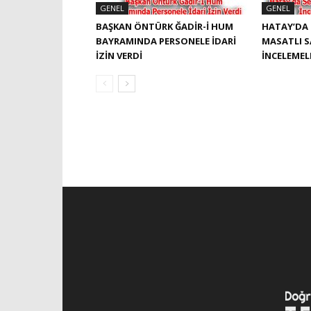
GENEL
GENEL
BAŞKAN ÖNTÜRK ĞADIR-İ HUM
HATAY’DA 
BAYRAMINDA PERSONELE İDARI
MASATLI 
İZIN VERDI
İNCELEME