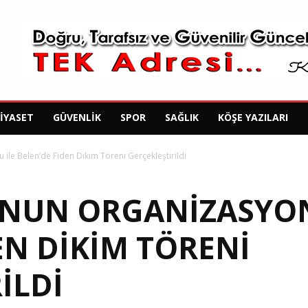
SIYASET
GÜVENLIK
SPOR
SAĞLIK
KÖŞE YAZILARI
ile Belen’de Fiden Dikim Töreni Gerçekleştirildi
O’NUN ORGANIZASYON
EN DIKIM TÖRENI
ILDI