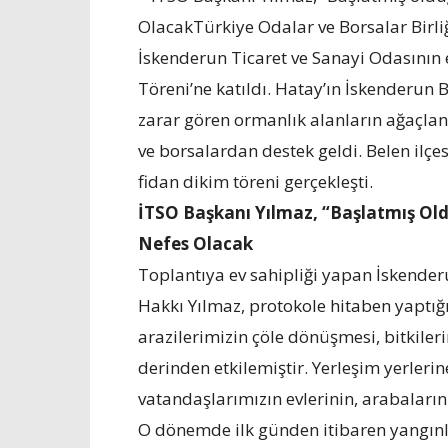
OlacakTürkiye Odalar ve Borsalar Birliğ
İskenderun Ticaret ve Sanayi Odasının
Töreni’ne katıldı. Hatay’ın İskenderun 
zarar gören ormanlık alanların ağaçl
ve borsalardan destek geldi. Belen ilçe
fidan dikim töreni gerçekleşti.
İTSO Başkanı Yılmaz, “Başlatmış O
Nefes Olacak
Toplantıya ev sahipliği yapan İskender
Hakkı Yılmaz, protokole hitaben yaptı
arazilerimizin çöle dönüşmesi, bitkile
derinden etkilemiştir. Yerleşim yerleri
vatandaşlarımızın evlerinin, arabalarını
O dönemde ilk günden itibaren yangınl