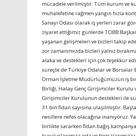
mücadele verilmiştir. Tüm kurum ve ku
muhalefetine rağmen yangın hızla kontro
Sanayi Odası olarak iş yerleri zarar gö
ziyaret ettiğimiz günlerde TOBB Başkan
yaşanan gelişmeleri ve bizleri takip e
zor zamanımızda bizleri yalnız bırakma
alaka ve destekleri için çok teşekkür 
süreçte de Türkiye Odalar ve Borsalar B
Orman İşletme Müdürlüğümüzün iş birli
Birliği, Hatay Genç Girişimciler Kurulu
Girişimciler Kurulunun destekleri ile 
31 bin fidan sayısına ulaşılmıştır. B
nesillere nefes olacağına inanıyoruz. 
birlikte sararken fidan bağış kampan
kuruluşlarımıza oda ve borsalarımıza 