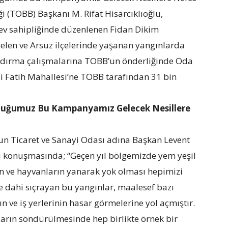
i (TOBB) Başkanı M. Rifat Hisarcıklıoğlu,
 ev sahipliğinde düzenlenen Fidan Dikim
Belen ve Arsuz ilçelerinde yaşanan yangınlarda
andırma çalışmalarına TOBB’un önderliğinde Oda
si Fatih Mahallesi’ne TOBB tarafından 31 bin
lduğumuz Bu Kampanyamız Gelecek Nesillere
un Ticaret ve Sanayi Odası adına Başkan Levent
ğı konuşmasında; “Geçen yıl bölgemizde yem yeşil
rin ve hayvanların yanarak yok olması hepimizi
ne dahi sıçrayan bu yangınlar, maalesef bazı
n ve iş yerlerinin hasar görmelerine yol açmıştır.
arın söndürülmesinde hep birlikte örnek bir