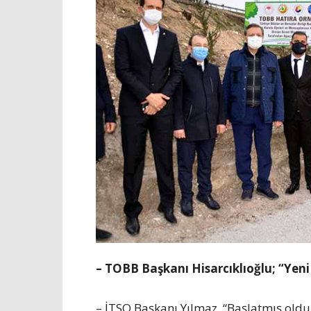
– TOBB Başkanı Hisarcıklıoğlu; “Yeni 
– İTSO Başkanı Yılmaz, “Başlatmış ol