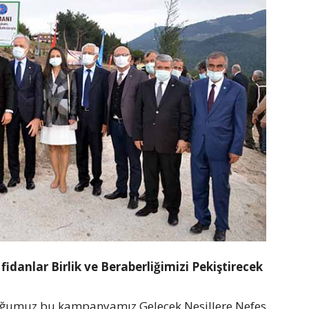
fidanlar Birlik ve Beraberliğimizi Pekiştirecek
duğumuz bu kampanyamız Gelecek Nesillere Nefes