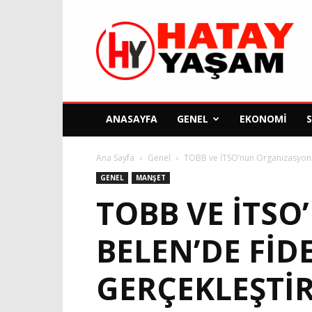
Hatay
Yaşam
Gazetesi
ANASAYFA
GENEL
EKONOMI
Ana Sayfa
Genel
TOBB ve İTSO’nun Organizasyonu 
GENEL
MANŞET
TOBB VE İTS
BELEN’DE FID
GERÇEKLEŞTIR