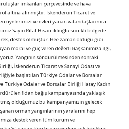
ruluşlar imkanları çerçevesinde ve hava
l altına alınmıştır. İskenderun Ticaret ve
ren üyelerimizi ve evleri yanan vatandaşlarımızı
ımız Sayın Rifat Hisarcıklıoğlu sürekli bölgede
derek, destek olmuştur. Hee zaman olduğu gibi
yan moral ve güç veren değerli Başkanımıza ilgi,
ediyoruz. Yangının söndürülmesinden sonraki
irliği, İskenderun Ticaret ve Sanayi Odası ve
ğiyle başlatılan Türkiye Odalar ve Borsalar
 ve Türkiye Odalar ve Borsalar Birliği Hatay Kadın
sürdürülen fidan bağış kampanyasında yaklaşık
aşlatmış olduğumuz bu kampanyamızın gelecek
Yaşanan orman yangınlarının yaralarını hep
yamıza destek veren tüm kurum ve
ve bağış yapan tüm hayırseverlere çok teşekkür