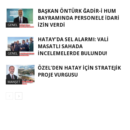
BAŞKAN ÖNTÜRK ĞADIR-İ HUM
BAYRAMINDA PERSONELE İDARI
İZIN VERDI
GENEL
HATAY’DA SEL ALARMI: VALI
MASATLI SAHADA
İNCELEMELERDE BULUNDU!
GENEL
ÖZEL’DEN HATAY İÇIN STRATEJIK
PROJE VURGUSU
MANŞET