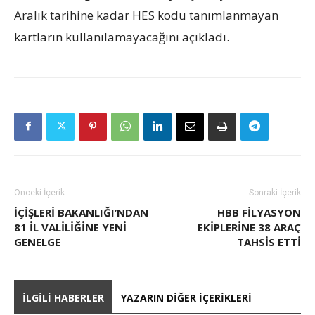
Aralık tarihine kadar HES kodu tanımlanmayan
kartların kullanılamayacağını açıkladı.
Önceki İçerik
Sonraki İçerik
İÇIŞLERI BAKANLIĞI’NDAN
HBB FİLYASYON
81 IL VALILIĞINE YENI
EKİPLERİNE 38 ARAÇ
GENELGE
TAHSİS ETTİ
İLGILI HABERLER
YAZARIN DIĞER İÇERIKLERI