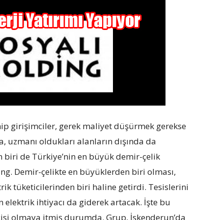
ahip girişimciler, gerek maliyet düşürmek gerekse
na, uzmanı oldukları alanların dışında da
an biri de Türkiye’nin en büyük demir-çelik
ing. Demir-çelikte en büyüklerden biri olması,
k tüketicilerinden biri haline getirdi. Tesislerini
lektrik ihtiyacı da giderek artacak. İşte bu
icisi olmaya itmiş durumda. Grup, İskenderun’da