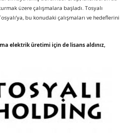
 kurmak üzere çalışmalara başladı. Tosyalı
syalı’ya, bu konudaki çalışmaları ve hedeflerini
ma elektrik üretimi için de lisans aldınız,