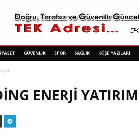
SIYASET
GÜVENLIK
SPOR
SAĞLIK
KÖŞE YAZILARI
apıyor
ING ENERJI YATIRIM