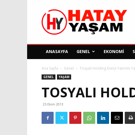
Hatay
Yaşam
Gazetesi
ANASAYFA
GENEL
EKONOMI
Ana Sayfa
Genel
Tosyalı Holding Enerji Yatırımı Y
GENEL
YAŞAM
TOSYALI HOLD
25 Ekim 2013