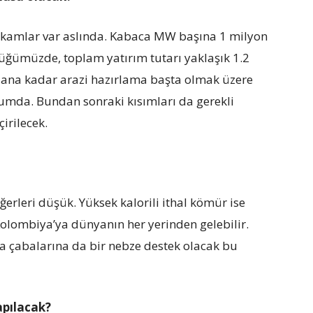
akamlar var aslında. Kabaca MW başına 1 milyon
üğümüzde, toplam yatırım tutarı yaklaşık 1.2
u ana kadar arazi hazırlama başta olmak üzere
rumda. Bundan sonraki kısımları da gerekli
irilecek.
ğerleri düşük. Yüksek kalorili ithal kömür ise
olombiya’ya dünyanın her yerinden gelebilir.
 çabalarına da bir nebze destek olacak bu
apılacak?