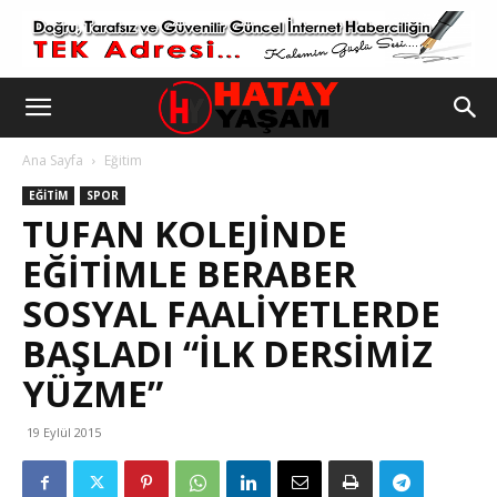
Ana Sayfa
Eğitim
EĞITIM
SPOR
TUFAN KOLEJİNDE
EĞİTİMLE BERABER
SOSYAL FAALİYETLERDE
BAŞLADI “İLK DERSİMİZ
YÜZME”
19 Eylül 2015