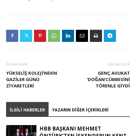
Önceki İçerik
Sonraki İçerik
YÜKSELIŞ KOLEJI’NDEN
GENÇ AVUKAT
GAZILER GÜNÜ
‘DOĞAN’CÜBBESINI
ZIYARETLERI
TÖRENLE GIYDI
İLGILI HABERLER
YAZARIN DIĞER İÇERIKLERI
HBB BAŞKANI MEHMET
ÖNTÜRK’TEN İSKENDERUN KENT