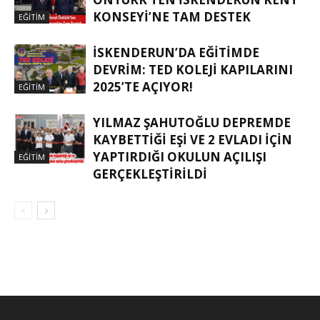
KONSEYI’NE TAM DESTEK
EĞITIM
İSKENDERUN’DA EĞITIMDE
DEVRIM: TED KOLEJI KAPILARINI
2025’TE AÇIYOR!
EĞITIM
YILMAZ ŞAHUTOĞLU DEPREMDE
KAYBETTIĞI EŞI VE 2 EVLADI IÇIN
YAPTIRDIĞI OKULUN AÇILIŞI
EĞITIM
GERÇEKLEŞTIRILDI