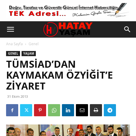
Ana Sayfa
Genel
GENEL
YAŞAM
TÜMSIAD’DAN
KAYMAKAM ÖZYIĞIT’E
ZIYARET
31 Ekim 2013