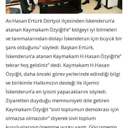
Av.Hasan Ertürk Dörtyol ilçesinden İskenderun’a
atanan Kaymakam Özyiğit’e” bölgeyi iyi bilmeleri
ve tanımalarından dolayı İskenderun için büyük bir
şans olduğunu” söyledi. Başkan Ertürk,
İskenderun’a atanan Kaymakam H.Hasan Özyiğit’e”
tekrar hoş geldiniz” dedi. Kaymakam H.Hasan
Özyiğit, daha önceki görev yerlerinde edindiği bilgi
ve birikimle Halkımızın desteği ile ilçemiz
İskenderun’a en iyisini yapacaklarını söyledi.
Ziyaretten duyduğu memnuniyeti dile getiren
Kaymakam Özyiğit “sivil toplumun demokrasi için
olmazsa olmazıdır” diyerek sivil toplum
kuruluşlarının önemine vurgu yaptı. Görüşmenin