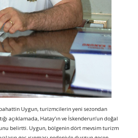
ahattin Uygun, turizmcilerin yeni sezondan
ptığı açıklamada, Hatay’ın ve İskenderun’un doğal
uğunu belirtti. Uygun, bölgenin dört mevsim turizm
avaların geç ısınması nedeniyle durgun geçen