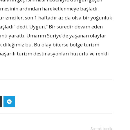
girmesinin ardından hareketlenmeye başladı.
zmciler, son 1 haftadır az da olsa bir yoğunluk
şladı” dedi. Uygun,” Bir süredir devam eden
ıntı yarattı. Umarım Suriye’de yaşanan olaylar
k dileğimiz bu. Bu olay biterse bölge turizm
şarılı turizm destinasyonları huzurlu ve renkli
Sonraki İçerik