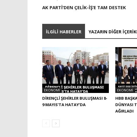
AK PARTİ’DEN ÇELİK-İŞ’E TAM DESTEK
İLGILI HABERLER
YAZARIN DIĞER İÇERIK
EKONOMI
EKONOMI
DİRENÇLİ ŞEHİRLER BULUŞMASI 8-
HBB BAŞKA
9 MAYIS’TA HATAY’DA
DÜNYASI T
AĞIRLADI