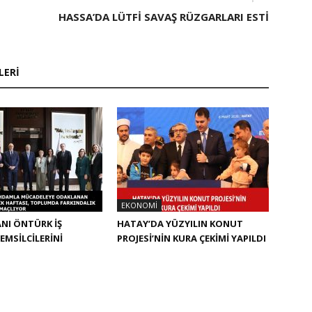
HASSA’DA LÜTFİ SAVAŞ RÜZGARLARI ESTİ
LERI
EKONOMI
NI ÖNTÜRK İŞ
HATAY’DA YÜZYILIN KONUT
EMSİLCİLERİNİ
PROJESİ’NİN KURA ÇEKİMİ YAPILDI