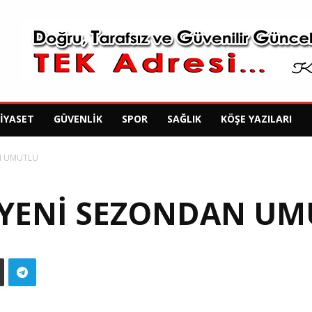
SIYASET
GÜVENLIK
SPOR
SAĞLIK
KÖŞE YAZILARI
N UMUTLU
 YENİ SEZONDAN UM