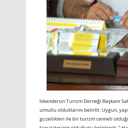
İskenderun Turizm Derneği Başkanı Sab
umutlu olduklarını belirtti. Uygun, ya
güzellikleri ile bir turizm cenneti old
kapasitesinin olduğunu belirterek ,” H