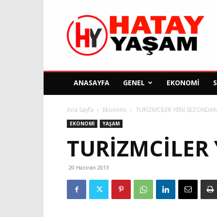
Hatay
Yaşam
Gazetesi
ANASAYFA
GENEL
EKONOMI
Ana Sayfa
Ekonomi
TURİZMCİLER YENİ SEZONDA
EKONOMI
YAŞAM
TURİZMCİLER
20 Haziran 2013