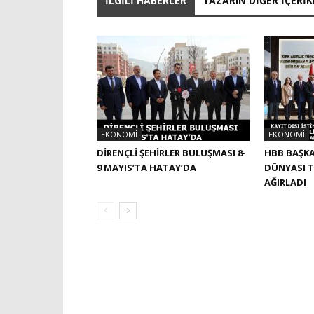
İLGILI HABERLER
YAZARIN DIĞER İÇERIK
EKONOMI
EKONOMI
DİRENÇLİ ŞEHİRLER BULUŞMASI 8-
HBB BAŞKA
9 MAYIS’TA HATAY’DA
DÜNYASI T
AĞIRLADI