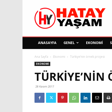
Hatay
Yaşam
Gazetesi
ANASAYFA
GENEL
EKONOMI
Ana Sayfa
Ekonomi
Türkiye’nin örnek projesi
EKONOMI
TÜRKIYE’NIN 
28 Kasım 2017