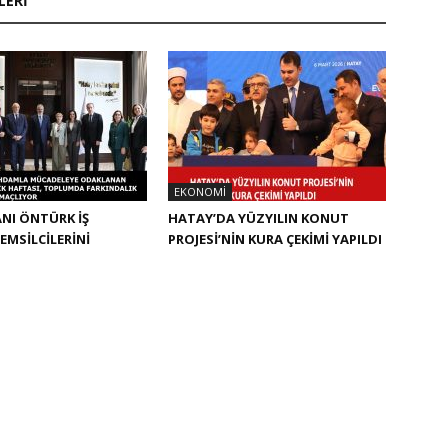
LERI
EKONOMI
NI ÖNTÜRK İŞ
HATAY’DA YÜZYILIN KONUT
EMSİLCİLERİNİ
PROJESİ’NİN KURA ÇEKİMİ YAPILDI