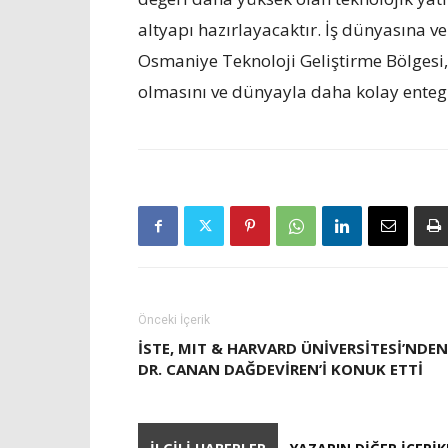
altyapı hazırlayacaktır. İş dünyasına v
Osmaniye Teknoloji Geliştirme Bölgesi
olmasını ve dünyayla daha kolay entegr
Önceki İçerik
İSTE, MIT & HARVARD ÜNIVERSITESI’NDEN
DR. CANAN DAĞDEVIREN’I KONUK ETTI