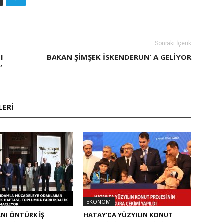
Sonraki İçerik
I
BAKAN ŞIMŞEK İSKENDERUN’ A GELIYOR
”
LERI
EKONOMI
NI ÖNTÜRK İŞ
HATAY’DA YÜZYILIN KONUT