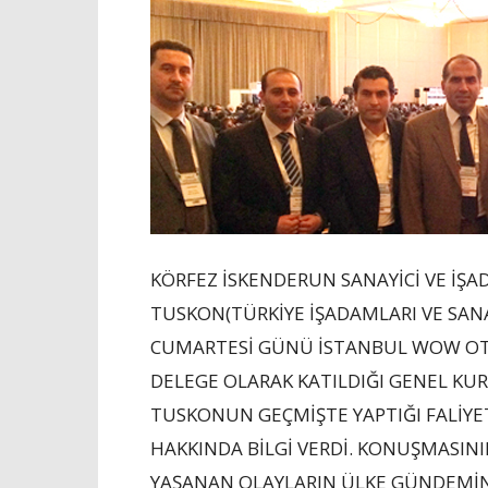
KÖRFEZ İSKENDERUN SANAYİCİ VE İŞ
TUSKON(TÜRKİYE İŞADAMLARI VE SAN
CUMARTESİ GÜNÜ İSTANBUL WOW OTEL
DELEGE OLARAK KATILDIĞI GENEL KU
TUSKONUN GEÇMİŞTE YAPTIĞI FALİYET
HAKKINDA BİLGİ VERDİ. KONUŞMASIN
YAŞANAN OLAYLARIN ÜLKE GÜNDEMİNİ