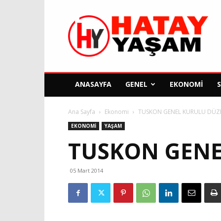
Hatay
Yaşam
Gazetesi
ANASAYFA
GENEL
EKONOMI
Ana Sayfa
Ekonomi
TUSKON GENEL KURULU DÜZ
EKONOMI
YAŞAM
TUSKON GENE
05 Mart 2014