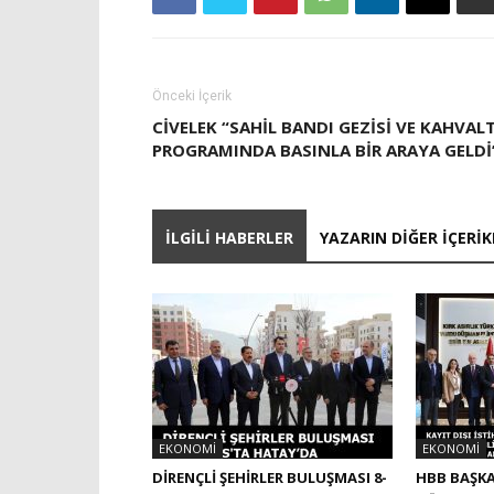
Önceki İçerik
CIVELEK “SAHIL BANDI GEZISI VE KAHVALT
PROGRAMINDA BASINLA BIR ARAYA GELDI
İLGILI HABERLER
YAZARIN DIĞER İÇERIK
EKONOMI
EKONOMI
DİRENÇLİ ŞEHİRLER BULUŞMASI 8-
HBB BAŞKA