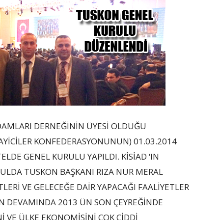
ADAMLARI DERNEĞİNİN ÜYESİ OLDUĞU
AYİCİLER KONFEDERASYONUNUN) 01.03.2014
DE GENEL KURULU YAPILDI. KİSİAD ‘IN
RULDA TUSKON BAŞKANI RIZA NUR MERAL
LERİ VE GELECEĞE DAİR YAPACAĞI FAALİYETLER
IN DEVAMINDA 2013 ÜN SON ÇEYREĞİNDE
 VE ÜLKE EKONOMİSİNİ ÇOK CİDDİ