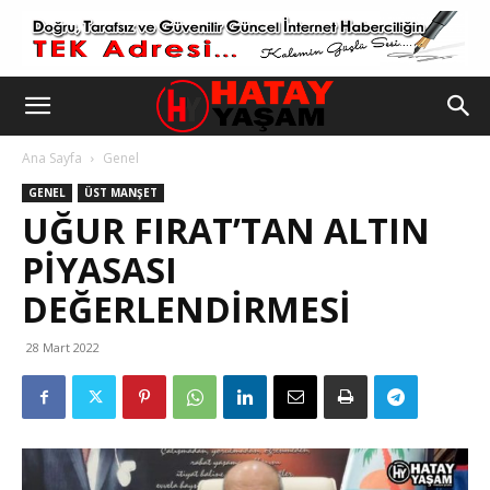
Ana Sayfa
Genel
GENEL
ÜST MANŞET
UĞUR FIRAT’TAN ALTIN
PIYASASI
DEĞERLENDIRMESI
28 Mart 2022