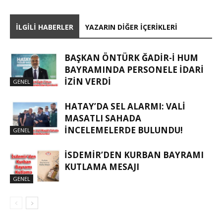
İLGILI HABERLER
YAZARIN DIĞER İÇERIKLERI
BAŞKAN ÖNTÜRK ĞADIR-İ HUM
BAYRAMINDA PERSONELE İDARI
İZIN VERDI
GENEL
HATAY’DA SEL ALARMI: VALI
MASATLI SAHADA
İNCELEMELERDE BULUNDU!
GENEL
İSDEMIR’DEN KURBAN BAYRAMI
KUTLAMA MESAJI
GENEL