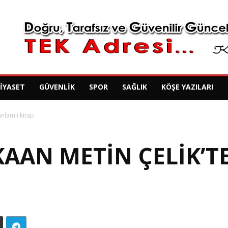
SIYASET
GÜVENLIK
SPOR
SAĞLIK
KÖŞE YAZILARI
anlamlı kitap
KAAN METIN ÇELIK’T