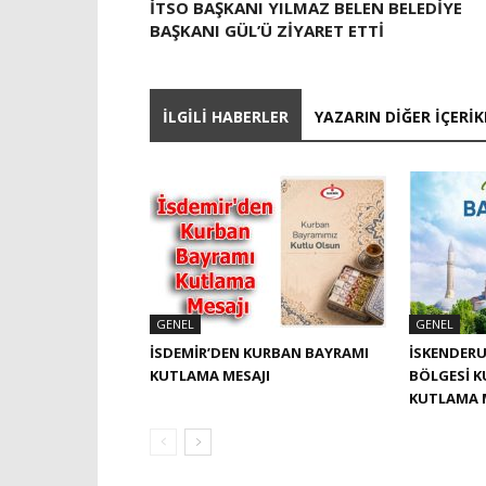
İTSO BAŞKANI YILMAZ BELEN BELEDIYE
BAŞKANI GÜL’Ü ZIYARET ETTI
İLGILI HABERLER
YAZARIN DIĞER İÇERIK
GENEL
GENEL
İSDEMIR’DEN KURBAN BAYRAMI
İSKENDERU
KUTLAMA MESAJI
BÖLGESI 
KUTLAMA 