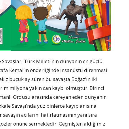
e Savaşları Türk Milleti’nin dünyanın en güçlü
tafa Kemal’in önderliğinde insanüstü direnmesi
ekiz buçuk ay süren bu savaşta Boğaz’ın iki
ım milyona yakın can kaybı olmuştur. Birinci
 Osmanlı Ordusu arasında cereyan eden dünyanın
kale Savaşı’nda yüz binlerce kayıp anısına
r savaşın acılarını hatırlatmasının yanı sıra
gözler önüne sermektedir. Geçmişten aldığımız