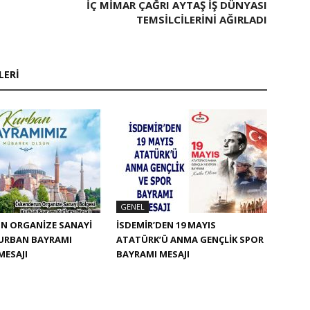
İÇ MIMAR ÇAĞRI AYTAŞ IŞ DÜNYASI
TEMSILCILERINI AĞIRLADI
LERI
GENEL
N ORGANIZE SANAYI
İSDEMİR’DEN 19 MAYIS
KURBAN BAYRAMI
ATATÜRK’Ü ANMA GENÇLİK SPOR
MESAJI
BAYRAMI MESAJI