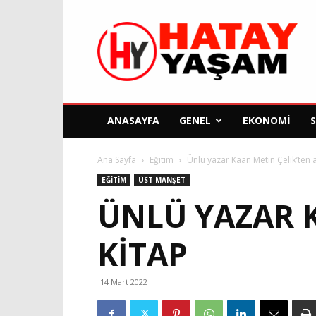
Hatay
Yaşam
Gazetesi
ANASAYFA
GENEL
EKONOMI
Ana Sayfa
Eğitim
Ünlü yazar Kaan Metin Çelik’ten 
EĞITIM
ÜST MANŞET
ÜNLÜ YAZAR 
KITAP
14 Mart 2022