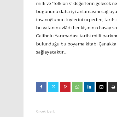
milli ve “folklorik” değerlerin gelecek 
bugününü daha iyi anlamasını sağlayac
insanoğlunun tüylerini ürperten, tarif
bu vatanın evlâdi her kişinin o havay s
Gelibolu Yarımadası tarihi milli parkınd
bulunduğu bu boyama kitabı Çanakkale
sağlayacaktır…
Önceki İçerik