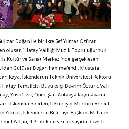
lizar Doğan ile birlikte Şef Yılmaz Özfırat
en oluşan “Hatay Valiliği Müzik Topluluğu”nun
eclis Kültür ve Sanat Merkezi’nde gerçekleşen
 Gülden Gülüzar Doğan hanımefendi, Mustafa
asan Kaya, İskenderun Teknik Üniversitesi Rektörü
ğı Hatay Temsilcisi Büyükelçi Devrim Öztürk, Vali
ünay, Yusuf İzci, Onur Şan, Antakya Kaymakamı
amı İskender Yönden, İl Emniyet Müdürü Ahmet
tin Yılmaz, İskenderun Belediye Başkanı M. Fatih
met Yalçın, İl Protokolü ve çok sayıda davetli