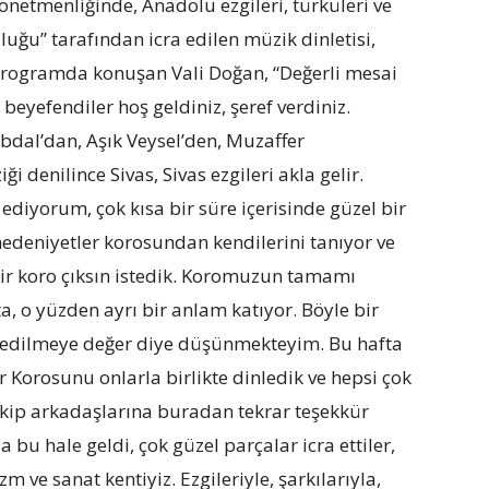
yönetmenliğinde, Anadolu ezgileri, türküleri ve
luğu” tarafından icra edilen müzik dinletisi,
. Programda konuşan Vali Doğan, “Değerli mesai
beyefendiler hoş geldiniz, şeref verdiniz.
dal’dan, Aşık Veysel’den, Muzaffer
 denilince Sivas, Sivas ezgileri akla gelir.
ediyorum, çok kısa bir süre içerisinde güzel bir
medeniyetler korosundan kendilerini tanıyor ve
 bir koro çıksın istedik. Koromuzun tamamı
 o yüzden ayrı bir anlam katıyor. Böyle bir
ir edilmeye değer diye düşünmekteyim. Bu hafta
 Korosunu onlarla birlikte dinledik ve hepsi çok
 ekip arkadaşlarına buradan tekrar teşekkür
 bu hale geldi, çok güzel parçalar icra ettiler,
m ve sanat kentiyiz. Ezgileriyle, şarkılarıyla,