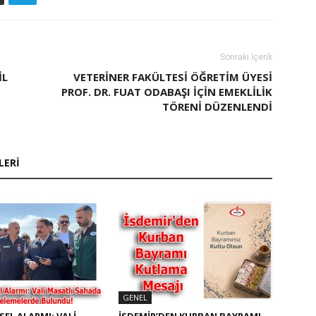
Sonraki İçerik
IL
VETERINER FAKÜLTESI ÖĞRETIM ÜYESI
PROF. DR. FUAT ODABAŞI İÇIN EMEKLILIK
TÖRENI DÜZENLENDI
LERI
GENEL