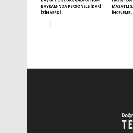
BAŞKAN ÖNTÜRK ĞADIR-İ HUM
HATAY’DA 
BAYRAMINDA PERSONELE İDARI
MASATLI 
İZIN VERDI
İNCELEME