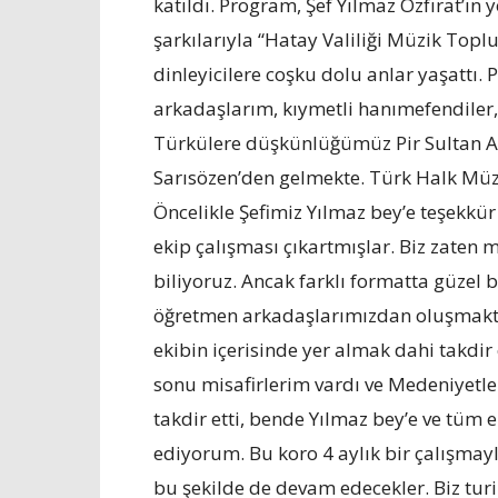
katıldı. Program, Şef Yılmaz Özfırat’ın 
şarkılarıyla “Hatay Valiliği Müzik Toplu
dinleyicilere coşku dolu anlar yaşattı
arkadaşlarım, kıymetli hanımefendiler, 
Türkülere düşkünlüğümüz Pir Sultan Ab
Sarısözen’den gelmekte. Türk Halk Müziği
Öncelikle Şefimiz Yılmaz bey’e teşekkür 
ekip çalışması çıkartmışlar. Biz zaten 
biliyoruz. Ancak farklı formatta güzel
öğretmen arkadaşlarımızdan oluşmakta,
ekibin içerisinde yer almak dahi takd
sonu misafirlerim vardı ve Medeniyetler
takdir etti, bende Yılmaz bey’e ve tüm
ediyorum. Bu koro 4 aylık bir çalışmayla
bu şekilde de devam edecekler. Biz turiz