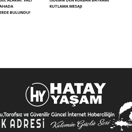
SEL ALARMI: VALI
İSDEMIR’DEN KURBAN BAYRAMI
SAHADA
KUTLAMA MESAJI
LERDE BULUNDU!