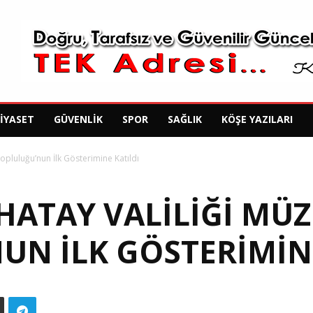
SIYASET
GÜVENLIK
SPOR
SAĞLIK
KÖŞE YAZILARI
Topluluğu’nun İlk Gösterimine Katıldı
HATAY VALILIĞI MÜZ
UN İLK GÖSTERIMINE