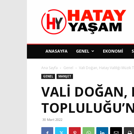
Hatay
Yaşam
Gazetesi
ANASAYFA
GENEL
EKONOMI
Ana Sayfa
Genel
Vali Doğan, Hatay Valiliği Müzik 
GENEL
MANŞET
VALI DOĞAN, 
TOPLULUĞU’N
30 Mart 2022