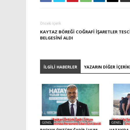
Önceki İçerik
KAYTAZ BÖREĞI COĞRAFI İŞARETLER TESC
BELGESINI ALDI
İLGILI HABERLER
YAZARIN DIĞER İÇERIK
GENEL
GENEL