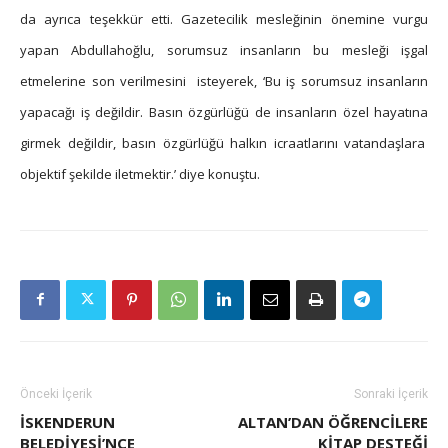
da ayrıca teşekkür etti. Gazetecilik mesleğinin önemine vurgu
yapan Abdullahoğlu, sorumsuz insanların bu mesleği işgal
etmelerine son verilmesini isteyerek, ‘Bu iş sorumsuz insanların
yapacağı iş değildir. Basın özgürlüğü de insanların özel hayatına
girmek değildir, basın özgürlüğü halkın icraatlarını vatandaşlara
objektif şekilde iletmektir.’ diye konuştu.
Önceki İçerik
Sonraki İçerik
İSKENDERUN
ALTAN’DAN ÖĞRENCILERE
BELEDIYESI’NCE
KITAP DESTEĞI