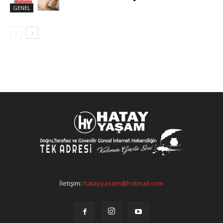
GENEL
İletişim:
hatayyasam@hotmail.com