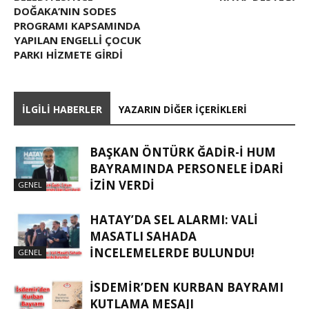
DOĞAKA’NIN SODES
PROGRAMI KAPSAMINDA
YAPILAN ENGELLI ÇOCUK
PARKI HIZMETE GIRDI
İLGILI HABERLER
YAZARIN DIĞER İÇERIKLERI
BAŞKAN ÖNTÜRK ĞADIR-İ HUM
BAYRAMINDA PERSONELE İDARI
İZIN VERDI
GENEL
HATAY’DA SEL ALARMI: VALI
MASATLI SAHADA
İNCELEMELERDE BULUNDU!
GENEL
İSDEMIR’DEN KURBAN BAYRAMI
KUTLAMA MESAJI