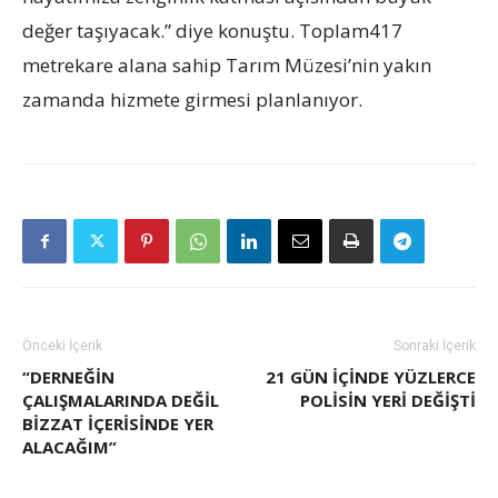
değer taşıyacak.” diye konuştu. Toplam417
metrekare alana sahip Tarım Müzesi’nin yakın
zamanda hizmete girmesi planlanıyor.
Önceki İçerik
Sonraki İçerik
“DERNEĞIN
21 GÜN İÇİNDE YÜZLERCE
ÇALIŞMALARINDA DEĞIL
POLİSİN YERİ DEĞİŞTİ
BIZZAT İÇERISINDE YER
ALACAĞIM”