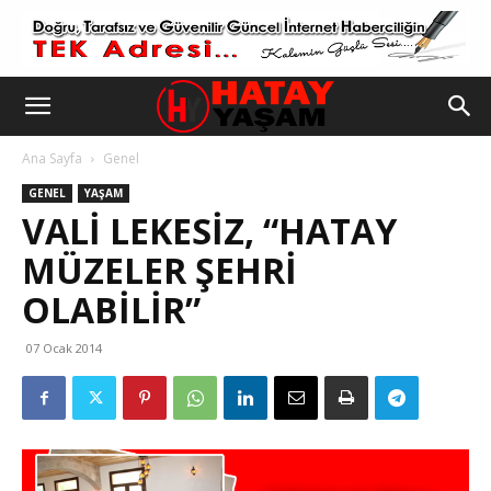
Ana Sayfa
Genel
GENEL
YAŞAM
VALI LEKESIZ, “HATAY
MÜZELER ŞEHRI
OLABILIR”
07 Ocak 2014