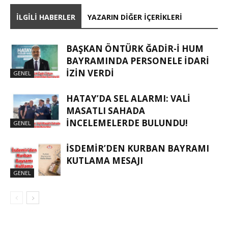
İLGILI HABERLER
YAZARIN DIĞER İÇERIKLERI
BAŞKAN ÖNTÜRK ĞADIR-İ HUM
BAYRAMINDA PERSONELE İDARI
İZIN VERDI
GENEL
HATAY’DA SEL ALARMI: VALI
MASATLI SAHADA
İNCELEMELERDE BULUNDU!
GENEL
İSDEMIR’DEN KURBAN BAYRAMI
KUTLAMA MESAJI
GENEL