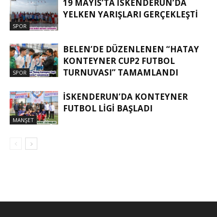
19 MAYIS’TA İSKENDERUN’DA
YELKEN YARIŞLARI GERÇEKLEŞTI
SPOR
BELEN’DE DÜZENLENEN “HATAY
KONTEYNER CUP2 FUTBOL
TURNUVASI” TAMAMLANDI
SPOR
İSKENDERUN’DA KONTEYNER
FUTBOL LİGİ BAŞLADI
MANŞET