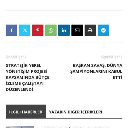
Önceki İçerik
Sonraki İçerik
STRATEJIK YEREL
BAŞKAN SAVAŞ, DÜNYA
YÖNETIŞIM PROJESI
ŞAMPİYONLARINI KABUL
KAPSAMINDA BÜTÇE
ETTİ
İZLEME ÇALIŞTAYI
DÜZENLENDI
İLGILI HABERLER
YAZARIN DIĞER İÇERIKLERI