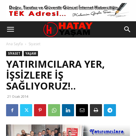
Ana Sayfa
Siyaset
SIYASET
YAŞAM
YATIRIMCILARA YER,
IŞSIZLERE IŞ
SAĞLIYORUZ!..
21 Ocak 2014