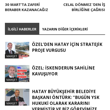
30 MART’TA ZAFERI
CELAL DÖNMEZ ’DEN IŞ
BERABER KAZANACAĞIZ
BIRLIĞINE ÇAĞRISI
İLGILI HABERLER
YAZARIN DIĞER İÇERIKLERI
ÖZEL’DEN HATAY İÇIN STRATEJIK
PROJE VURGUSU
MANŞET
ÖZEL: İSKENDERUN SAHİLİNE
KAVUŞUYOR
MANŞET
HATAY BÜYÜKŞEHIR BELEDIYE
BAŞKANI ÖNTÜRK: “BUGÜN YSK
HUKUKI OLARAK KARARINI
MANŞET
VERMIŞTIR VE BIZ GÖREVIMIZE