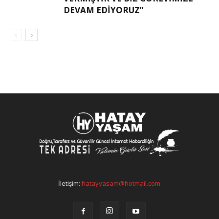
DEVAM EDIYORUZ”
İletişim:
hatayyasam@hotmail.com