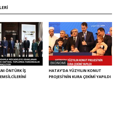
LERI
EKONOMI
NI ÖNTÜRK İŞ
HATAY’DA YÜZYILIN KONUT
EMSİLCİLERİNİ
PROJESİ’NİN KURA ÇEKİMİ YAPILDI