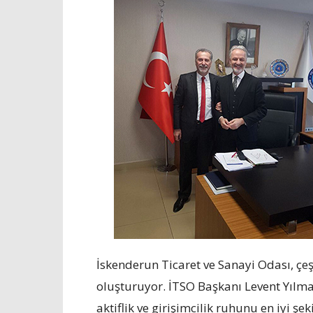
İskenderun Ticaret ve Sanayi Odası, çeşi
oluşturuyor. İTSO Başkanı Levent Yılm
aktiflik ve girişimcilik ruhunu en iyi ş