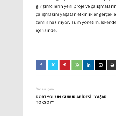
girişimcilerin yeni proje ve çalışmala
çalışmasını yaşatan etkinlikler gerçekleş
zemin hazırlıyor. Tüm yönetim, İskend
içerisinde.
Önceki İçerik
DÖRTYOL’UN GURUR ABIDESI “YAŞAR
TOKSOY”