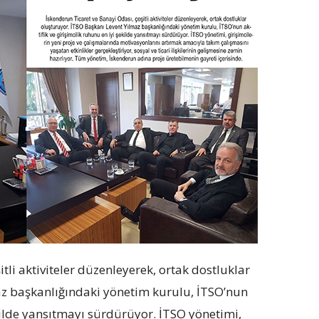
tli aktiviteler düzenleyerek, ortak dostluklar
az başkanlığındaki yönetim kurulu, İTSO’nun
ekilde yansıtmayı sürdürüyor. İTSO yönetimi,