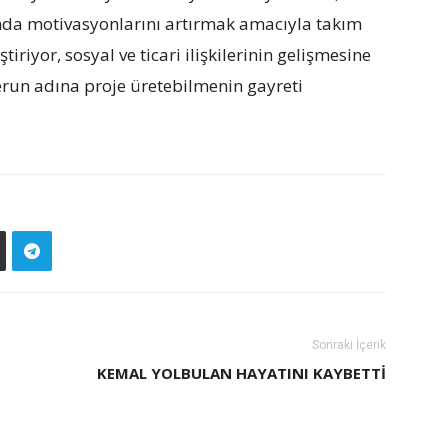
rında motivasyonlarını artırmak amacıyla takım
tiriyor, sosyal ve ticari ilişkilerinin gelişmesine
erun adına proje üretebilmenin gayreti
Sonraki İçerik
KEMAL YOLBULAN HAYATINI KAYBETTI