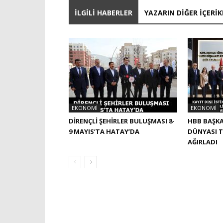
İLGILI HABERLER
YAZARIN DIĞER İÇERIK
EKONOMI
EKONOMI
DİRENÇLİ ŞEHİRLER BULUŞMASI 8-
HBB BAŞKA
9 MAYIS’TA HATAY’DA
DÜNYASI T
AĞIRLADI