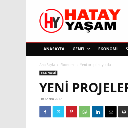
Hatay
Yaşam
Gazetesi
ANASAYFA
GENEL
EKONOMI
Ana Sayfa
Ekonomi
Yeni projeler yolda
EKONOMI
YENI PROJELE
10 Kasım 2017