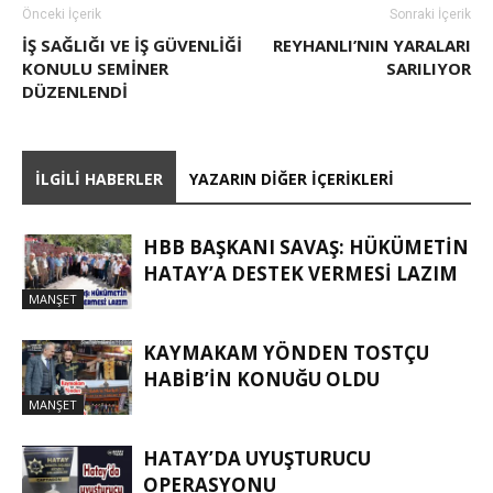
Önceki İçerik
Sonraki İçerik
İŞ SAĞLIĞI VE İŞ GÜVENLIĞI
REYHANLI’NIN YARALARI
KONULU SEMINER
SARILIYOR
DÜZENLENDI
İLGILI HABERLER
YAZARIN DIĞER İÇERIKLERI
HBB BAŞKANI SAVAŞ: HÜKÜMETİN
HATAY’A DESTEK VERMESİ LAZIM
MANŞET
KAYMAKAM YÖNDEN TOSTÇU
HABIB’IN KONUĞU OLDU
MANŞET
HATAY’DA UYUŞTURUCU
OPERASYONU