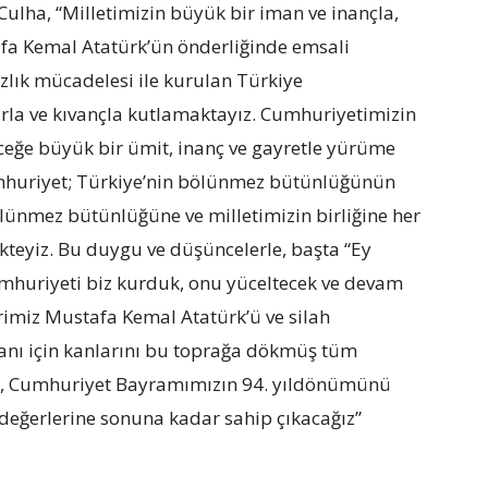
ulha, “Milletimizin büyük bir iman ve inançla,
a Kemal Atatürk’ün önderliğinde emsali
zlık mücadelesi ile kurulan Türkiye
la ve kıvançla kutlamaktayız. Cumhuriyetimizin
eceğe büyük bir ümit, inanç ve gayretle yürüme
Cumhuriyet; Türkiye’nin bölünmez bütünlüğünün
lünmez bütünlüğüne ve milletimizin birliğine her
eyiz. Bu duygu ve düşüncelerle, başta “Ey
 Cumhuriyeti biz kurduk, onu yüceltecek ve devam
erimiz Mustafa Kemal Atatürk’ü ve silah
atanı için kanlarını bu toprağa dökmüş tüm
or, Cumhuriyet Bayramımızın 94. yıldönümünü
değerlerine sonuna kadar sahip çıkacağız”