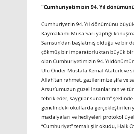
“Cumhuriyetimizin 94. Yıl dönümün
Cumhuriyet’in 94. Yıl dönümünü büyük b
Kaymakamı Musa Sarı yaptığı konuşmas
Samsun’dan başlatmış olduğu ve bir des
çökmüş bir imparatorluktan büyük bir v
olan Cumhuriyetimizin 94. Yıldönümünü
Ulu Önder Mustafa Kemal Atatürk ve si
Allah’tan rahmet, gazilerimize şifa ve s
Arsuz’umuzun güzel insanlarının ve tü
tebrik eder, saygılar sunarım” şeklind
genelindeki okullarda gerçekleştirilen
madalyaları ve hediyeleri protokol üye
“Cumhuriyet” temalı şiir okudu, Halk Oy