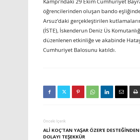
Kampı’ndaki 29 Ekim Cumhuriyet Bayra
öğrencilerinden oluşan bando eşliğind
Arsuz’daki gerçekleştirilen kutlamalar
(İSTE), İskenderun Deniz Üs Komutanlığı
düzenlenen etkinliğe ve akabinde Hatay
Cumhuriyet Balosunu katıldı.
Önceki İçerik
ALI KOÇ’TAN YAŞAR ÖZER’E DESTEĞINDEN
DOLAYI TEŞEKKÜR