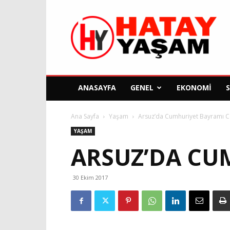
Hatay
Yaşam
Gazetesi
ANASAYFA
GENEL
EKONOMI
Ana Sayfa
Yaşam
Arsuz’da Cumhuriyet Bayramı 
YAŞAM
ARSUZ’DA CU
30 Ekim 2017