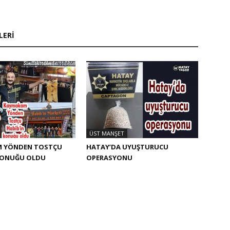
LERI
ÜST MANŞET
 YÖNDEN TOSTÇU
HATAY’DA UYUŞTURUCU
 KONUĞU OLDU
OPERASYONU