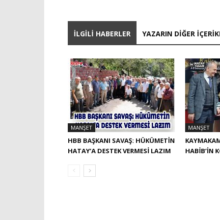
İLGILI HABERLER
YAZARIN DIĞER İÇERIK
MANŞET
MANŞET
HBB BAŞKANI SAVAŞ: HÜKÜMETİN
KAYMAKAM
HATAY’A DESTEK VERMESİ LAZIM
HABIB’IN