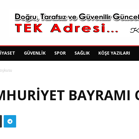
SIYASET
GÜVENLIK
SPOR
SAĞLIK
KÖŞE YAZILARI
Coşkusu
MHURIYET BAYRAMI