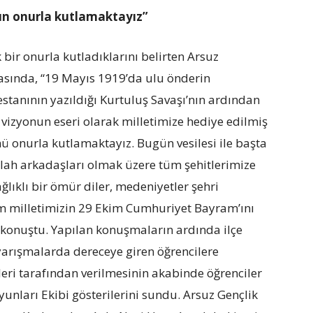
ün onurla kutlamaktayız”
ir onurla kutladıklarını belirten Arsuz
ında, “19 Mayıs 1919’da ulu önderin
tanının yazıldığı Kurtuluş Savaşı’nın ardından
izyonun eseri olarak milletimize hediye edilmiş
 onurla kutlamaktayız. Bugün vesilesi ile başta
lah arkadaşları olmak üzere tüm şehitlerimize
ağlıklı bir ömür diler, medeniyetler şehri
m milletimizin 29 Ekim Cumhuriyet Bayram’ını
e konuştu. Yapılan konuşmaların ardında ilçe
 yarışmalarda dereceye giren öğrencilere
leri tarafından verilmesinin akabinde öğrenciler
unları Ekibi gösterilerini sundu. Arsuz Gençlik