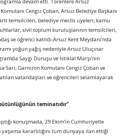
ogramla devam etti. Törenlere Arsuz
Komutanı Cengiz Çoban, Arsuz Belediye Başkanı
rti temsilcileri, belediye meclis üyeleri, kamu
htarlar, sivil toplum kuruluşlarının temsilcileri,
tandaş ve öğrenci katıldı.Arsuz Kent Meydanı’nda
amı yoğun yağış nedeniyle Arsuz Uluçınar
gramda Saygı Duruşu ve İstiklal Marşı’nın
Sarı, Garnizon Komutanı Cengiz Çoban ve
tılan vatandaşları ve öğrencileri selamlayarak
bütünlüğünün teminatıdır”
aptığı konuşmada, 29 Ekim’in Cumhuriyetle
n yaşama kararlılığını tüm dünyaya ilan ettiği