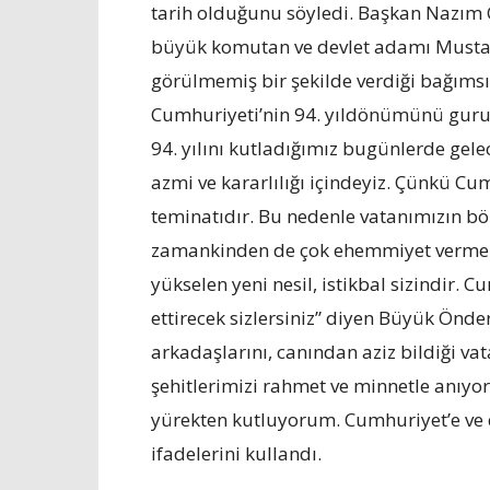
tarih olduğunu söyledi. Başkan Nazım C
büyük komutan ve devlet adamı Mustaf
görülmemiş bir şekilde verdiği bağımsı
Cumhuriyeti’nin 94. yıldönümünü gurur
94. yılını kutladığımız bugünlerde gel
azmi ve kararlılığı içindeyiz. Çünkü 
teminatıdır. Bu nedenle vatanımızın bö
zamankinden de çok ehemmiyet vermekt
yükselen yeni nesil, istikbal sizindir.
ettirecek sizlersiniz” diyen Büyük Önd
arkadaşlarını, canından aziz bildiği v
şehitlerimizi rahmet ve minnetle anıy
yürekten kutluyorum. Cumhuriyet’e ve 
ifadelerini kullandı.