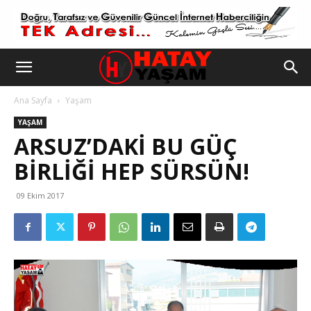
Ana Sayfa
Yaşam
YAŞAM
ARSUZ’DAKI BU GÜÇ
BIRLIĞI HEP SÜRSÜN!
09 Ekim 2017