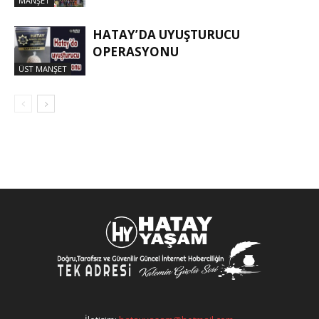
MANŞET
HATAY’DA UYUŞTURUCU
OPERASYONU
ÜST MANŞET