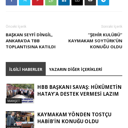
Önceki İçerik
Sonraki İçerik
BAŞKAN SEYFİ DİNGİL,
“ŞEHIR KULÜBÜ”
ANKARA’DA TBB
KAYMAKAM SOYTÜRK’ÜN
TOPLANTISINA KATILDI
KONUĞU OLDU
İLGILI HABERLER
YAZARIN DIĞER İÇERIKLERI
HBB BAŞKANI SAVAŞ: HÜKÜMETİN
HATAY’A DESTEK VERMESİ LAZIM
MANŞET
KAYMAKAM YÖNDEN TOSTÇU
HABIB’IN KONUĞU OLDU