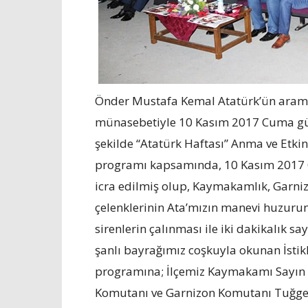
Önder Mustafa Kemal Atatürk’ün aramı
münasebetiyle 10 Kasım 2017 Cuma günü
şekilde “Atatürk Haftası” Anma ve Etki
programı kapsamında, 10 Kasım 2017 
icra edilmiş olup, Kaymakamlık, Garniz
çelenklerinin Ata’mızın manevi huzuru
sirenlerin çalınması ile iki dakikalık 
şanlı bayrağımız coşkuyla okunan İstikl
programına; İlçemiz Kaymakamı Sayın 
Komutanı ve Garnizon Komutanı Tuğgene