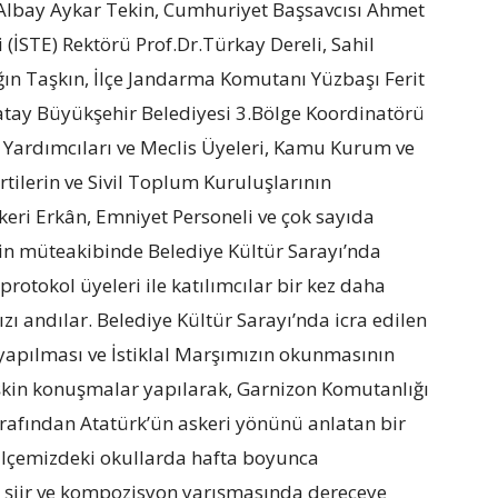
Albay Aykar Tekin, Cumhuriyet Başsavcısı Ahmet
 (İSTE) Rektörü Prof.Dr.Türkay Dereli, Sahil
n Taşkın, İlçe Jandarma Komutanı Yüzbaşı Ferit
atay Büyükşehir Belediyesi 3.Bölge Koordinatörü
 Yardımcıları ve Meclis Üyeleri, Kamu Kurum ve
rtilerin ve Sivil Toplum Kuruluşlarının
Askeri Erkân, Emniyet Personeli ve çok sayıda
nin müteakibinde Belediye Kültür Sarayı’nda
rotokol üyeleri ile katılımcılar bir kez daha
zı andılar. Belediye Kültür Sarayı’nda icra edilen
pılması ve İstiklal Marşımızın okunmasının
şkin konuşmalar yapılarak, Garnizon Komutanlığı
arafından Atatürk’ün askeri yönünü anlatan bir
lçemizdeki okullarda hafta boyunca
m, şiir ve kompozisyon yarışmasında dereceye