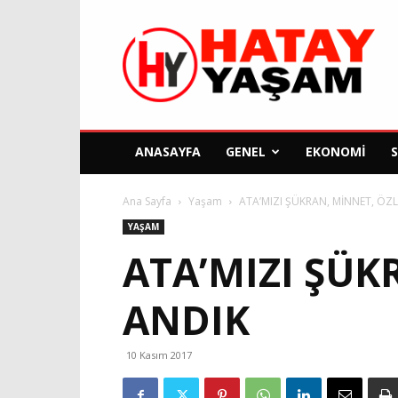
Hatay
Yaşam
Gazetesi
ANASAYFA
GENEL
EKONOMI
Ana Sayfa
Yaşam
ATA’MIZI ŞÜKRAN, MİNNET, ÖZ
YAŞAM
ATA’MIZI ŞÜK
ANDIK
10 Kasım 2017