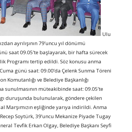
Ulu
zdan ayrılışının 79’uncu yıl dönümü
 saat 09.05’te başlayarak, bir hafta sürecek
nlik Programı tertip edildi. Söz konusu anma
Cuma günü saat: 09.00’da Çelenk Sunma Töreni
on Komutanlığı ve Belediye Başkanlığı
na sunulmasının müteakibinde saat: 09.05’te
saygı duruşunda bulunularak, göndere çekilen
al Marşımızın eşliğinde yarıya indirildi. Anma
Recep Soytürk, 39’uncu Mekanize Piyade Tugay
ral Tevfik Erkan Olgay, Belediye Başkanı Seyfi