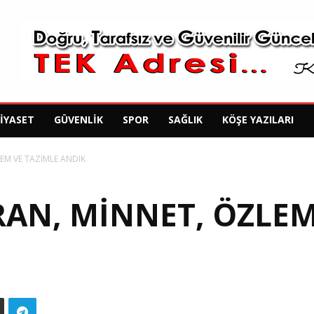
SIYASET
GÜVENLIK
SPOR
SAĞLIK
KÖŞE YAZILARI
LEM VE TAZİMLE ANDIK
RAN, MİNNET, ÖZLEM