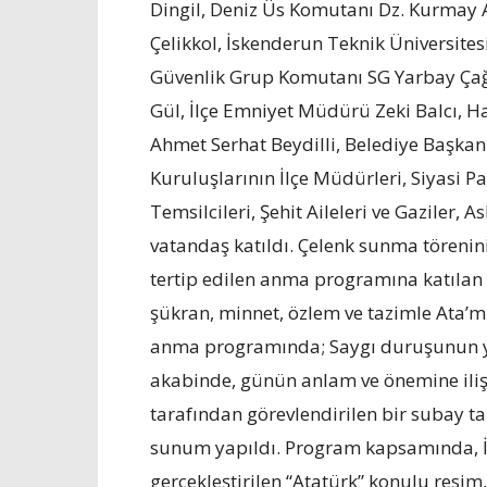
Dingil, Deniz Üs Komutanı Dz. Kurmay 
Çelikkol, İskenderun Teknik Üniversitesi
Güvenlik Grup Komutanı SG Yarbay Çağı
Gül, İlçe Emniyet Müdürü Zeki Balcı, H
Ahmet Serhat Beydilli, Belediye Başkan
Kuruluşlarının İlçe Müdürleri, Siyasi Pa
Temsilcileri, Şehit Aileleri ve Gaziler, 
vatandaş katıldı. Çelenk sunma töreni
tertip edilen anma programına katılan p
şükran, minnet, özlem ve tazimle Ata’mı
anma programında; Saygı duruşunun ya
akabinde, günün anlam ve önemine ili
tarafından görevlendirilen bir subay t
sunum yapıldı. Program kapsamında, İ
gerçekleştirilen “Atatürk” konulu resi