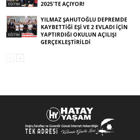
2025’TE AÇIYOR!
EĞITIM
YILMAZ ŞAHUTOĞLU DEPREMDE
KAYBETTIĞI EŞI VE 2 EVLADI IÇIN
YAPTIRDIĞI OKULUN AÇILIŞI
EĞITIM
GERÇEKLEŞTIRILDI