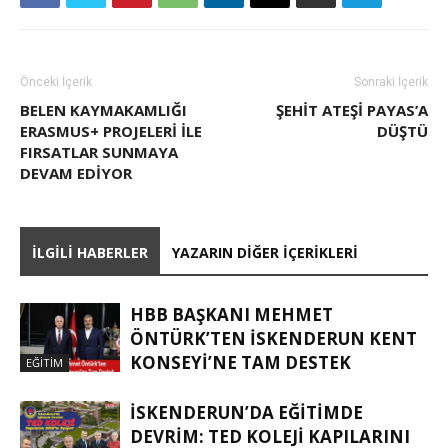
Önceki İçerik
Sonraki İçerik
BELEN KAYMAKAMLIĞI
ŞEHİT ATEŞİ PAYAS’A
ERASMUS+ PROJELERİ İLE
DÜŞTÜ
FIRSATLAR SUNMAYA
DEVAM EDİYOR
İLGILI HABERLER
YAZARIN DIĞER İÇERIKLERI
HBB BAŞKANI MEHMET
ÖNTÜRK’TEN İSKENDERUN KENT
KONSEYI’NE TAM DESTEK
EĞITIM
İSKENDERUN’DA EĞITIMDE
DEVRIM: TED KOLEJI KAPILARINI