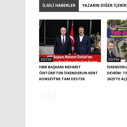
İLGILI HABERLER
YAZARIN DIĞER İÇERIK
EĞITIM
EĞITIM
HBB BAŞKANI MEHMET
İSKENDERU
ÖNTÜRK’TEN İSKENDERUN KENT
DEVRIM: TE
KONSEYI’NE TAM DESTEK
2025’TE AÇ