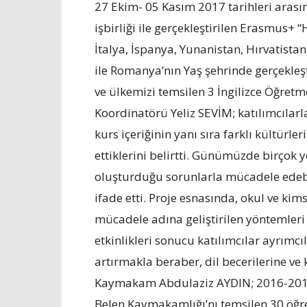
27 Ekim- 05 Kasım 2017 tarihleri aras
işbirliği ile gerçekleştirilen Erasmus+
İtalya, İspanya, Yunanistan, Hırvatista
ile Romanya’nın Yaş şehrinde gerçekleşt
ve ülkemizi temsilen 3 İngilizce Öğretme
Koordinatörü Yeliz SEVİM; katılımcılarla
kurs içeriğinin yanı sıra farklı kültürle
ettiklerini belirtti. Günümüzde birçok 
oluşturduğu sorunlarla mücadele edebil
ifade etti. Proje esnasında, okul ve kim
mücadele adına geliştirilen yöntemle
etkinlikleri sonucu katılımcılar ayrımc
artırmakla beraber, dil becerilerine ve 
Kaymakam Abdulaziz AYDIN; 2016-2017
Belen Kaymakamlığı’nı temsilen 30 öğre