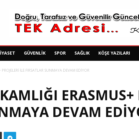
SIYASET
GÜVENLIK
SPOR
SAĞLIK
KÖŞE YAZILARI
 PROJELERİ İLE FIRSATLAR SUNMAYA DEVAM EDİYOR
AMLIĞI ERASMUS+ P
UNMAYA DEVAM EDİY