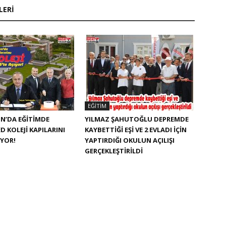
LERI
EĞITIM
N’DA EĞITIMDE
YILMAZ ŞAHUTOĞLU DEPREMDE
D KOLEJI KAPILARINI
KAYBETTIĞI EŞI VE 2 EVLADI IÇIN
IYOR!
YAPTIRDIĞI OKULUN AÇILIŞI
GERÇEKLEŞTIRILDI