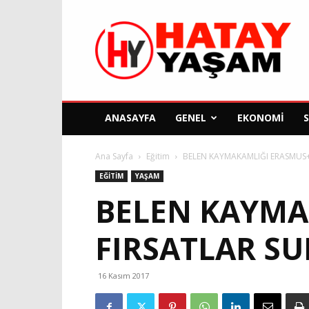
Hatay
Yaşam
Gazetesi
ANASAYFA
GENEL
EKONOMI
Ana Sayfa
Eğitim
BELEN KAYMAKAMLIĞI ERASMUS+
EĞITIM
YAŞAM
BELEN KAYMAK
FIRSATLAR S
16 Kasım 2017