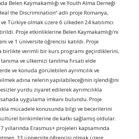
ında Belen Kaymakamlığı ve Youth Alma Derneği
 “Heal the Discrimination“ adlı proje Romanya,
n ve Türkiye olmak üzere 6 ülkeden 24 katılımcı
irildi. Proje etkinliklerine Belen Kaymakamlığı’nı
ni ve 1 üniversite öğrencisi katıldı. Proje
 birlikte verimli bir kurs programı geçirdiklerini,
ri tanıma ve ülkemizi tanıtma fırsatı elde
yerde ve konuda görülebilen ayrımcılık ve
mek adına nelerin yapılabileceğinin işlendiğini
sesizler yurdu ziyaret edilerek ayrımcılıkla
ri sahada uygulama imkanı bulundu. Proje
ılıkla mücadele konusunda bilgi ve becerilerini
kültürel birikimlerine de katkı sağlamış oldular.
 yıllarında Erasmus+ projeleri kapsamında
tmen, 33 üniversite öğrencisi olmak üzere