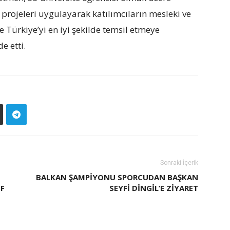
projeleri uygulayarak katılımcıların mesleki ve
ve Türkiye’yi en iyi şekilde temsil etmeye
e etti.
Sonraki İçerik
BALKAN ŞAMPİYONU SPORCUDAN BAŞKAN
EF
SEYFİ DİNGİL’E ZİYARET