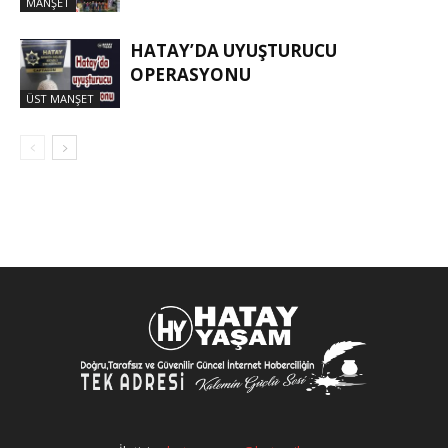
MANŞET
HATAY’DA UYUŞTURUCU
OPERASYONU
ÜST MANŞET