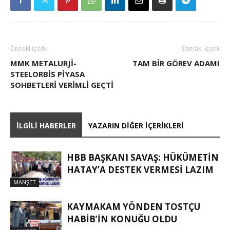
Önceki İçerik
Sonraki İçerik
MMK METALURJI-
TAM BIR GÖREV ADAMI
STEELORBIS PIYASA
SOHBETLERI VERIMLI GEÇTI
İLGILI HABERLER
YAZARIN DIĞER İÇERIKLERI
HBB BAŞKANI SAVAŞ: HÜKÜMETİN
HATAY’A DESTEK VERMESİ LAZIM
MANŞET
KAYMAKAM YÖNDEN TOSTÇU
HABIB’IN KONUĞU OLDU