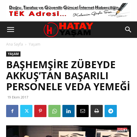
Ana Sayfa
Yaşam
YAŞAM
BAŞHEMŞIRE ZÜBEYDE
AKKUŞ’TAN BAŞARILI
PERSONELE VEDA YEMEĞI
19 Ekim 2017