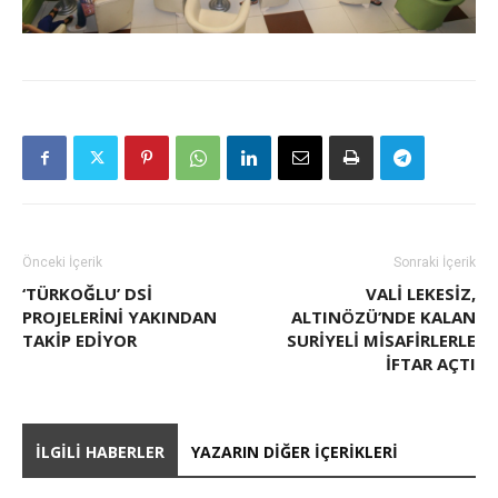
Önceki İçerik
Sonraki İçerik
‘TÜRKOĞLU’ DSİ
VALI LEKESIZ,
PROJELERINI YAKINDAN
ALTINÖZÜ’NDE KALAN
TAKIP EDIYOR
SURIYELI MISAFIRLERLE
İFTAR AÇTI
İLGILI HABERLER
YAZARIN DIĞER İÇERIKLERI