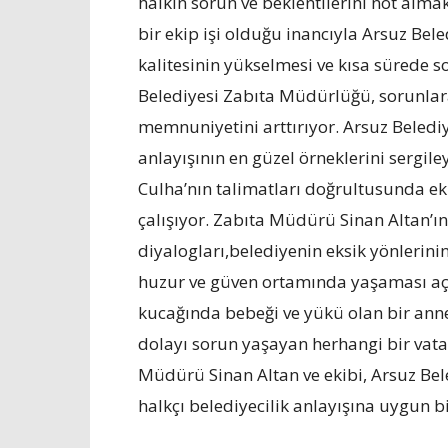
halkın sorun ve beklentilerini not alma
bir ekip işi olduğu inancıyla Arsuz Be
kalitesinin yükselmesi ve kısa sürede s
Belediyesi Zabıta Müdürlüğü, sorunlar
memnuniyetini arttırıyor. Arsuz Belediye
anlayışının en güzel örneklerini sergil
Culha’nın talimatları doğrultusunda e
çalışıyor. Zabıta Müdürü Sinan Altan’ın
diyalogları,belediyenin eksik yönlerinin
huzur ve güven ortamında yaşaması açıs
kucağında bebeği ve yükü olan bir anne
dolayı sorun yaşayan herhangi bir va
Müdürü Sinan Altan ve ekibi, Arsuz Bel
halkçı belediyecilik anlayışına uygun b