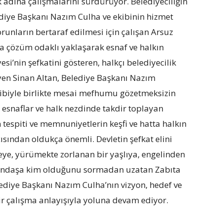
k adına çalışmalarını sürdürüyor. Belediyeciliğin
lediye Başkanı Nazım Culha ve ekibinin hizmet
orunların bertaraf edilmesi için çalışan Arsuz
a çözüm odaklı yaklaşarak esnaf ve halkın
si’nin şefkatini gösteren, halkçı belediyecilik
eyen Sinan Altan, Belediye Başkanı Nazım
kibiyle birlikte mesai mefhumu gözetmeksizin
 esnaflar ve halk nezdinde takdir toplayan
 tespiti ve memnuniyetlerin keşfi ve hatta halkın
ından oldukça önemli. Devletin şefkat elini
ye, yürümekte zorlanan bir yaşlıya, engelinden
tandaşa kim olduğunu sormadan uzatan Zabıta
ediye Başkanı Nazım Culha’nın vizyon, hedef ve
ir çalışma anlayışıyla yoluna devam ediyor.