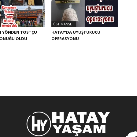
ÜST MANŞET
 YÖNDEN TOSTÇU
HATAY’DA UYUŞTURUCU
 KONUĞU OLDU
OPERASYONU