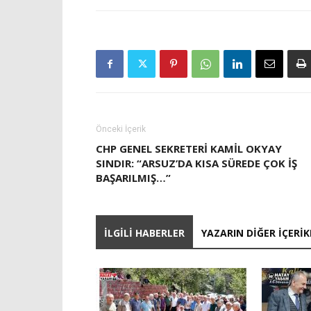
Önceki İçerik
CHP GENEL SEKRETERI KAMIL OKYAY
SINDIR: “ARSUZ’DA KISA SÜREDE ÇOK İŞ
BAŞARILMIŞ…”
İLGILI HABERLER
YAZARIN DIĞER İÇERIK