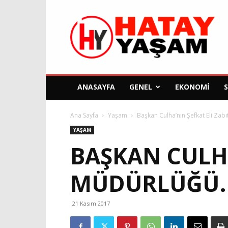
Hatay
Yaşam
Gazetesi
ANASAYFA
GENEL
EKONOMI
Ana Sayfa
Yaşam
Başkan Culha’nın Şefkat Eli Zab
YAŞAM
BAŞKAN CULHA
MÜDÜRLÜĞÜ.
21 Kasım 2017