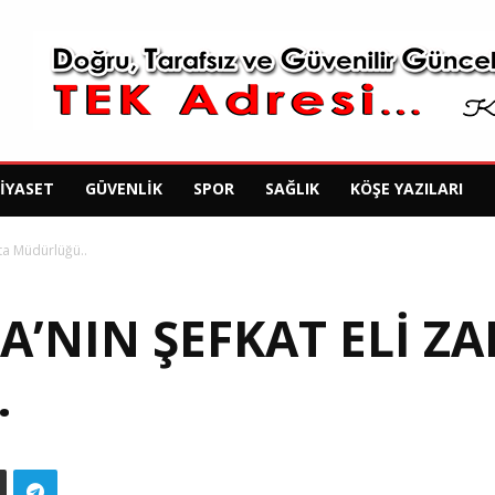
SIYASET
GÜVENLIK
SPOR
SAĞLIK
KÖŞE YAZILARI
ıta Müdürlüğü..
’NIN ŞEFKAT ELI ZA
.