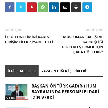
Önceki İçerik
Sonraki İçerik
İTSO YÖNETIMINI KADIN
“MÜSLÜMAN, BARIŞI VE
GIRIŞIMCILER ZIYARET ETTI
KARDEŞLIĞI
GERÇEKLEŞTIRMEK IÇIN
ÇABA GÖSTERIR”
İLGILI HABERLER
YAZARIN DIĞER İÇERIKLERI
BAŞKAN ÖNTÜRK ĞADIR-İ HUM
BAYRAMINDA PERSONELE İDARI
İZIN VERDI
GENEL