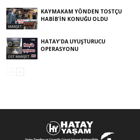
KAYMAKAM YÖNDEN TOSTÇU
HABIB’IN KONUĞU OLDU
MANŞET
HATAY’DA UYUŞTURUCU
OPERASYONU
ÜST MANŞET