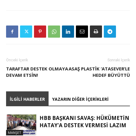
Önceki İçerik
Sonraki İçerik
TARAFTAR DESTEK OLMAYA
ASAŞ PLASTIK ‘ATASEVER’LE
DEVAM ETSİN!
HEDEF BÜYÜTTÜ
İLGILI HABERLER
YAZARIN DIĞER İÇERIKLERI
HBB BAŞKANI SAVAŞ: HÜKÜMETİN
HATAY’A DESTEK VERMESİ LAZIM
MANŞET