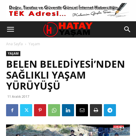
Ana Sayfa
Yaşam
YAŞAM
BELEN BELEDIYESI’NDEN
SAĞLIKLI YAŞAM
YÜRÜYÜŞÜ
11 Aralık 2017