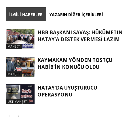
İLGILI HABERLER
YAZARIN DIĞER İÇERIKLERI
HBB BAŞKANI SAVAŞ: HÜKÜMETİN
HATAY’A DESTEK VERMESİ LAZIM
MANŞET
KAYMAKAM YÖNDEN TOSTÇU
HABIB’IN KONUĞU OLDU
MANŞET
HATAY’DA UYUŞTURUCU
OPERASYONU
ÜST MANŞET