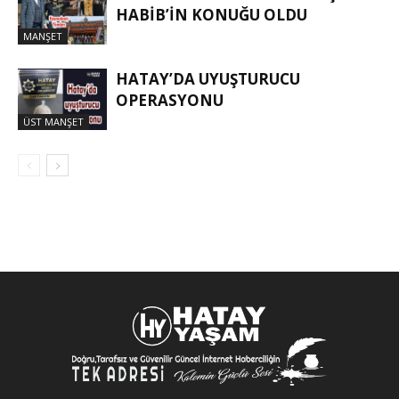
HABIB’IN KONUĞU OLDU
MANŞET
HATAY’DA UYUŞTURUCU
OPERASYONU
ÜST MANŞET