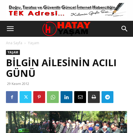
Ana Sayfa
Yaşam
YAŞAM
BİLGİN AİLESİNİN ACILI
GÜNÜ
29 Kasım 2012