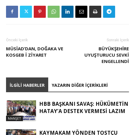
Önceki İçerik
Sonraki İçerik
MÜSİAD’DAN, DOĞAKA VE
BÜYÜKŞEHIRE
KOSGEB I ZIYARET
UYUŞTURUCU SEVKI
ENGELLENDI
İLGILI HABERLER
YAZARIN DIĞER İÇERIKLERI
HBB BAŞKANI SAVAŞ: HÜKÜMETİN
HATAY’A DESTEK VERMESİ LAZIM
MANŞET
KAYMAKAM YÖNDEN TOSTÇU