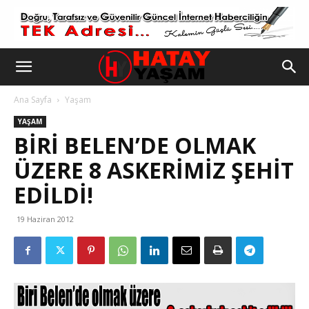
Ana Sayfa
Yaşam
YAŞAM
BIRI BELEN’DE OLMAK
ÜZERE 8 ASKERIMIZ ŞEHIT
EDILDI!
19 Haziran 2012