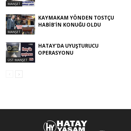
MANŞET
KAYMAKAM YÖNDEN TOSTÇU
HABIB’IN KONUĞU OLDU
MANŞET
HATAY’DA UYUŞTURUCU
OPERASYONU
ÜST MANŞET