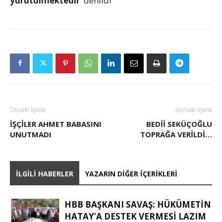
yürütülmektedir’
denildi
Önceki İçerik
Sonraki İçerik
İŞÇILER AHMET BABASINI
BEDII SEKÜÇOĞLU
UNUTMADI
TOPRAĞA VERILDI…
İLGILI HABERLER
YAZARIN DIĞER İÇERIKLERI
HBB BAŞKANI SAVAŞ: HÜKÜMETİN
HATAY’A DESTEK VERMESİ LAZIM