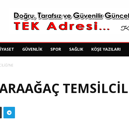
SIYASET
GÜVENLIK
SPOR
SAĞLIK
KÖŞE YAZILARI
LİĞİ’NE
ARAAĞAÇ TEMSİLCİLİ