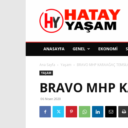
Hatay
Yaşam
Gazetesi
ANASAYFA
GENEL
EKONOMI
Ana Sayfa
Yaşam
BRAVO MHP KARAAĞAÇ TEMSİLCİ
YAŞAM
BRAVO MHP K
06 Nisan 2020