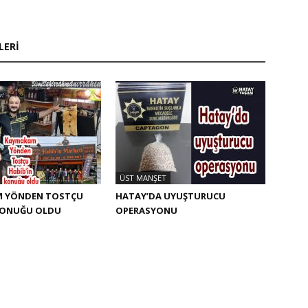
LERI
ÜST MANŞET
 YÖNDEN TOSTÇU
HATAY’DA UYUŞTURUCU
 KONUĞU OLDU
OPERASYONU