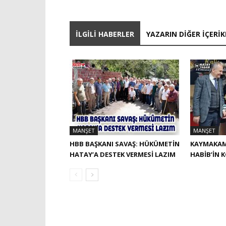
İLGILI HABERLER
YAZARIN DIĞER İÇERIK
MANŞET
MANŞET
HBB BAŞKANI SAVAŞ: HÜKÜMETİN
KAYMAKAM
HATAY’A DESTEK VERMESİ LAZIM
HABIB’IN