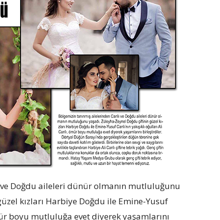
ı ve Doğdu aileleri dünür olmanın mutluluğunu
güzel kızları Harbiye Doğdu ile Emine-Yusuf
 ömür boyu mutluluğa evet diyerek yaşamlarını