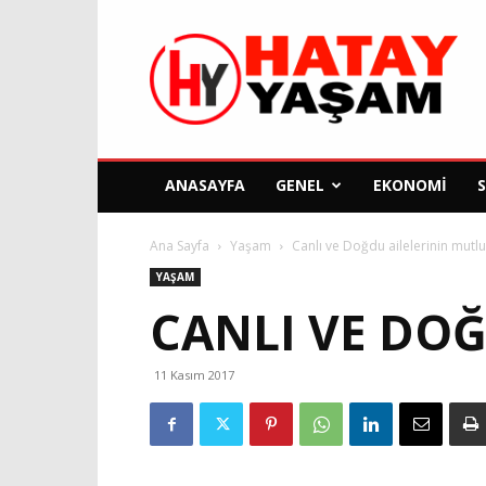
Hatay
Yaşam
Gazetesi
ANASAYFA
GENEL
EKONOMI
Ana Sayfa
Yaşam
Canlı ve Doğdu ailelerinin mutl
YAŞAM
CANLI VE DO
11 Kasım 2017