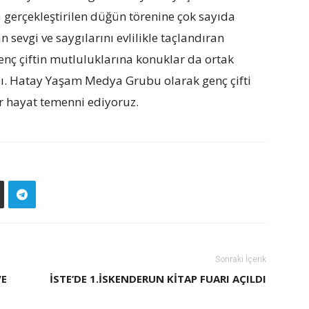
a gerçekleştirilen düğün törenine çok sayıda
an sevgi ve saygılarını evlilikle taçlandıran
Genç çiftin mutluluklarına konuklar da ortak
ı. Hatay Yaşam Medya Grubu olarak genç çifti
ir hayat temenni ediyoruz.
Sonraki İçerik
VE
İSTE’DE 1.İSKENDERUN KITAP FUARI AÇILDI