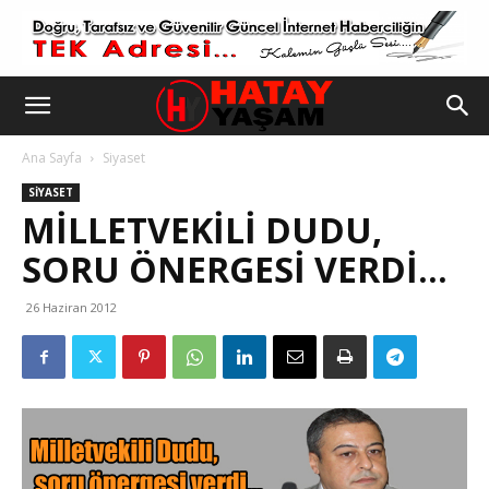
Ana Sayfa
Siyaset
SIYASET
MILLETVEKILI DUDU,
SORU ÖNERGESI VERDI…
26 Haziran 2012