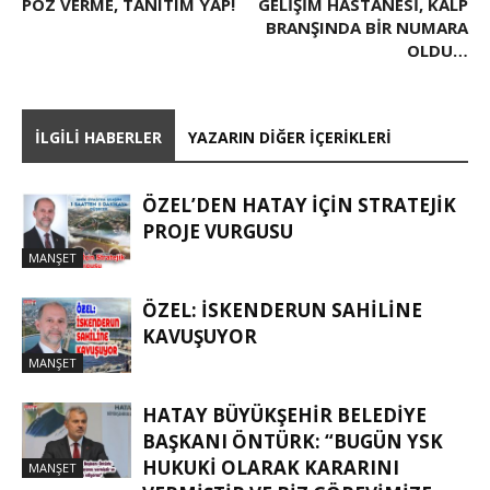
POZ VERME, TANITIM YAP!
GELIŞIM HASTANESI, KALP
BRANŞINDA BIR NUMARA
OLDU…
İLGILI HABERLER
YAZARIN DIĞER İÇERIKLERI
ÖZEL’DEN HATAY İÇIN STRATEJIK
PROJE VURGUSU
MANŞET
ÖZEL: İSKENDERUN SAHİLİNE
KAVUŞUYOR
MANŞET
HATAY BÜYÜKŞEHIR BELEDIYE
BAŞKANI ÖNTÜRK: “BUGÜN YSK
HUKUKI OLARAK KARARINI
MANŞET