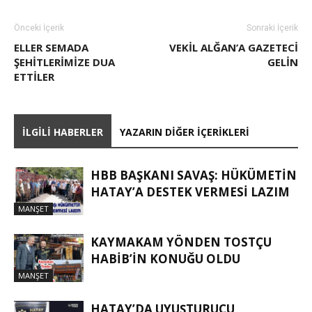
Önceki İçerik
Sonraki İçerik
ELLER SEMADA
VEKIL ALĞAN’A GAZETECI
ŞEHITLERIMIZE DUA
GELIN
ETTILER
İLGILI HABERLER
YAZARIN DIĞER İÇERIKLERI
HBB BAŞKANI SAVAŞ: HÜKÜMETİN
HATAY’A DESTEK VERMESİ LAZIM
MANŞET
KAYMAKAM YÖNDEN TOSTÇU
HABIB’IN KONUĞU OLDU
MANŞET
HATAY’DA UYUŞTURUCU