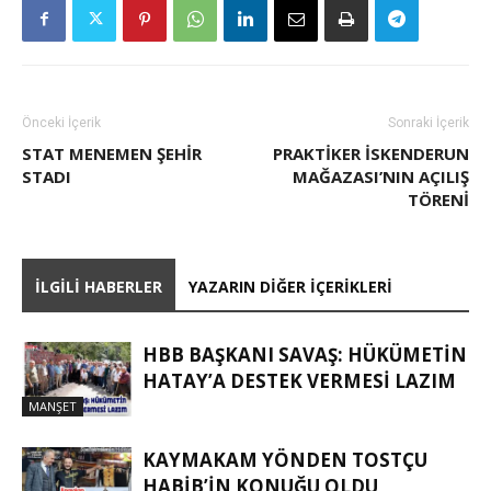
Önceki İçerik
Sonraki İçerik
STAT MENEMEN ŞEHIR
PRAKTIKER İSKENDERUN
STADI
MAĞAZASI’NIN AÇILIŞ
TÖRENI
İLGILI HABERLER
YAZARIN DIĞER İÇERIKLERI
HBB BAŞKANI SAVAŞ: HÜKÜMETİN
HATAY’A DESTEK VERMESİ LAZIM
MANŞET
KAYMAKAM YÖNDEN TOSTÇU
HABIB’IN KONUĞU OLDU