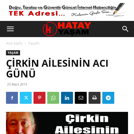
Ana Sayfa
Yaşam
YAŞAM
ÇIRKIN AILESININ ACI
GÜNÜ
25 Mart 2013