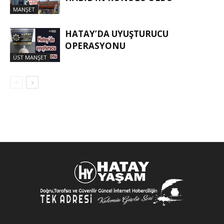
MANŞET
HATAY’DA UYUŞTURUCU
OPERASYONU
ÜST MANŞET