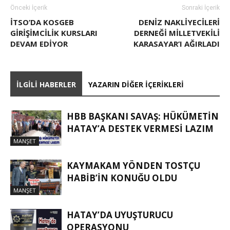
Önceki İçerik
Sonraki İçerik
İTSO’DA KOSGEB
DENİZ NAKLİYECİLERİ
GIRIŞIMCILIK KURSLARI
DERNEĞİ MİLLETVEKİLİ
DEVAM EDIYOR
KARASAYAR’I AĞIRLADI
İLGILI HABERLER
YAZARIN DIĞER İÇERIKLERI
HBB BAŞKANI SAVAŞ: HÜKÜMETİN
HATAY’A DESTEK VERMESİ LAZIM
MANŞET
KAYMAKAM YÖNDEN TOSTÇU
HABIB’IN KONUĞU OLDU
MANŞET
HATAY’DA UYUŞTURUCU
OPERASYONU