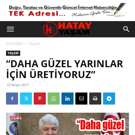
Ana Sayfa
Yaşam
YAŞAM
“DAHA GÜZEL YARINLAR
IÇIN ÜRETIYORUZ”
03 Nisan 2017