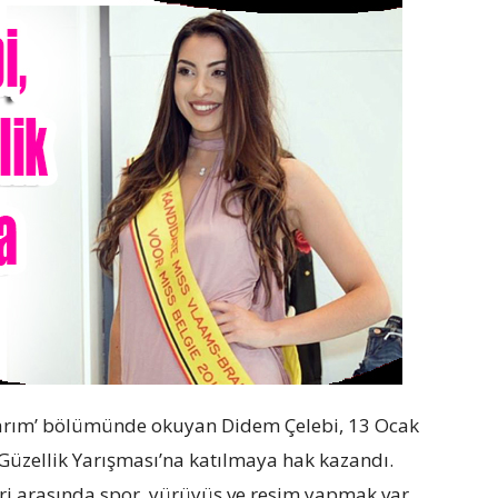
asarım’ bölümünde okuyan Didem Çelebi, 13 Ocak
Güzellik Yarışması’na katılmaya hak kazandı.
i arasında spor, yürüyüş ve resim yapmak var.