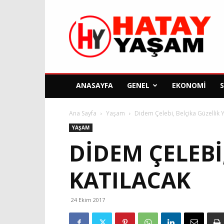
Hatay
Yaşam
Gazetesi
ANASAYFA
GENEL
EKONOMI
Ana Sayfa
Yaşam
Didem Çelebi, Belçika Güzellik Y
YAŞAM
DIDEM ÇELEBI
KATILACAK
24 Ekim 2017