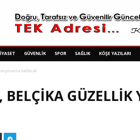
SIYASET
GÜVENLIK
SPOR
SAĞLIK
KÖŞE YAZILARI
arışması’na katılacak
, BELÇIKA GÜZELLIK