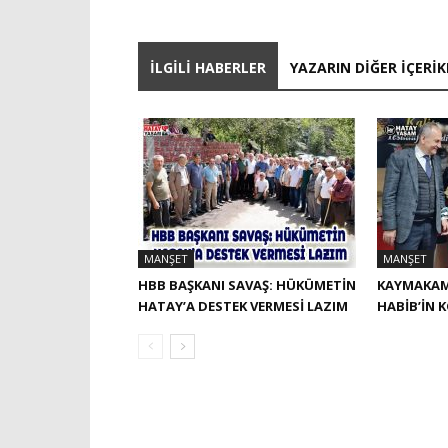
İLGILI HABERLER
YAZARIN DIĞER İÇERIK
MANŞET
MANŞET
HBB BAŞKANI SAVAŞ: HÜKÜMETİN
KAYMAKAM
HATAY’A DESTEK VERMESİ LAZIM
HABIB’IN