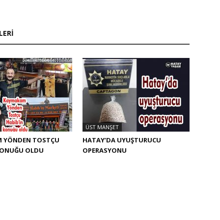
LERI
ÜST MANŞET
 YÖNDEN TOSTÇU
HATAY’DA UYUŞTURUCU
 KONUĞU OLDU
OPERASYONU