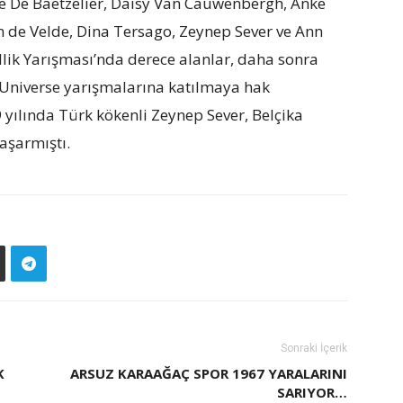
e De Baetzelier, Daisy Van Cauwenbergh, Anke
n de Velde, Dina Tersago, Zeynep Sever ve Ann
ellik Yarışması’nda derece alanlar, daha sonra
 Universe yarışmalarına katılmaya hak
 yılında Türk kökenli Zeynep Sever, Belçika
aşarmıştı.
Sonraki İçerik
K
ARSUZ KARAAĞAÇ SPOR 1967 YARALARINI
SARIYOR…