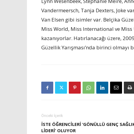
Lynn Wesenbeek, Stéphanie Meire, Ann
Vandermeersch, Tanja Dexters, Joke va
Van Elsen gibi isimler var. Belçika Güz
Miss World, Miss International ve Miss
kazanıyorlar. Hatırlanacağı üzere, 2009
Güzellik Yarışması’nda birinci olmayı b
Önceki İçerik
İSTE ÖĞRENCILERI ‘GÖNÜLLÜ GENÇ SAĞLI
LIDERI’ OLUYOR