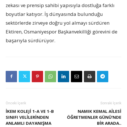
zekası ve prensip sahibi yapısıyla dostluğa farklı
boyutlar katıyor. İş dünyasında bulunduğu
sektörlerde zirveye doğru yol almayı sürdüren
Ektiren, Osmaniyespor Başkanvekilliği görevini de
başarıyla sürdürüyor.
Önceki İçerik
Sonraki İçerik
İKEM KOLEJİ 1-A VE 1-B
NAMIK KEMAL AİLESİ
SINIFI VELİLERİNDEN
ÖĞRETMENLER GÜNÜ’NDE
ANLAMLI DAYANIŞMA
BİR ARADA..