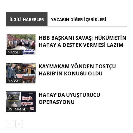
İLGILI HABERLER
YAZARIN DIĞER İÇERIKLERI
HBB BAŞKANI SAVAŞ: HÜKÜMETİN
HATAY’A DESTEK VERMESİ LAZIM
MANŞET
KAYMAKAM YÖNDEN TOSTÇU
HABIB’IN KONUĞU OLDU
MANŞET
HATAY’DA UYUŞTURUCU
OPERASYONU
ÜST MANŞET