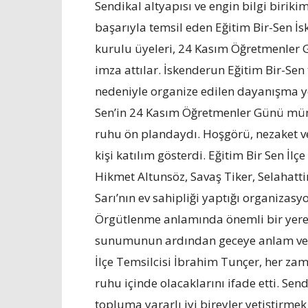
Sendikal altyapısı ve engin bilgi birikim
başarıyla temsil eden Eğitim Bir-Sen İ
kurulu üyeleri, 24 Kasım Öğretmenler
imza attılar. İskenderun Eğitim Bir-S
nedeniyle organize edilen dayanışma ye
Sen’in 24 Kasım Öğretmenler Günü mün
ruhu ön plandaydı. Hoşgörü, nezaket v
kişi katılım gösterdi. Eğitim Bir Sen İ
Hikmet Altunsöz, Savaş Tiker, Selahatt
Sarı’nın ev sahipliği yaptığı organizasy
Örgütlenme anlamında önemli bir yere s
sunumunun ardından geceye anlam ve 
İlçe Temsilcisi İbrahim Tunçer, her z
ruhu içinde olacaklarını ifade etti. Sen
topluma yararlı iyi bireyler yetiştirmek