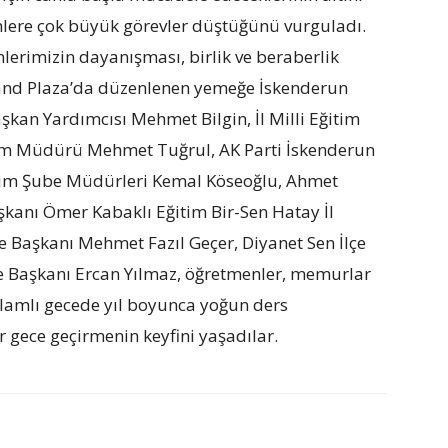
nlere çok büyük görevler düştüğünü vurguladı.
erimizin dayanışması, birlik ve beraberlik
rand Plaza’da düzenlenen yemeğe İskenderun
kan Yardımcısı Mehmet Bilgin, İl Milli Eğitim
tim Müdürü Mehmet Tuğrul, AK Parti İskenderun
ğitim Şube Müdürleri Kemal Köseoğlu, Ahmet
kanı Ömer Kabaklı Eğitim Bir-Sen Hatay İl
çe Başkanı Mehmet Fazıl Geçer, Diyanet Sen İlçe
çe Başkanı Ercan Yılmaz, öğretmenler, memurlar
anlamlı gecede yıl boyunca yoğun ders
gece geçirmenin keyfini yaşadılar.