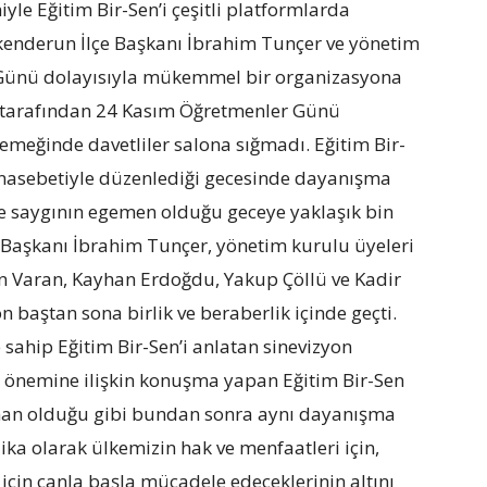
iyle Eğitim Bir-Sen’i çeşitli platformlarda
skenderun İlçe Başkanı İbrahim Tunçer ve yönetim
 Günü dolayısıyla mükemmel bir organizasyona
en tarafından 24 Kasım Öğretmenler Günü
meğinde davetliler salona sığmadı. Eğitim Bir-
asebetiyle düzenlediği gecesinde dayanışma
e saygının egemen olduğu geceye yaklaşık bin
lçe Başkanı İbrahim Tunçer, yönetim kurulu üyeleri
in Varan, Kayhan Erdoğdu, Yakup Çöllü ve Kadir
on baştan sona birlik ve beraberlik içinde geçti.
ahip Eğitim Bir-Sen’i anlatan sinevizyon
önemine ilişkin konuşma yapan Eğitim Bir-Sen
aman olduğu gibi bundan sonra aynı dayanışma
dika olarak ülkemizin hak ve menfaatleri için,
 için canla başla mücadele edeceklerinin altını