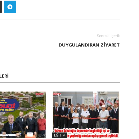
Sonraki İçerik
DUYGULANDIRAN ZIYARET
LERI
EĞITIM