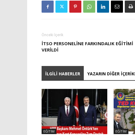
Önceki İçerik
İTSO PERSONELINE FARKINDALIK EĞITIMI
VERILDI
İLGILI HABERLER
YAZARIN DIĞER İÇERIK
EĞITIM
EĞITIM