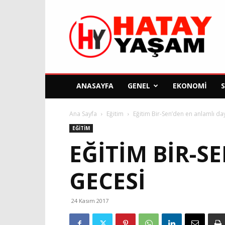
Hatay
Yaşam
Gazetesi
ANASAYFA
GENEL
EKONOMI
Ana Sayfa
Eğitim
Eğitim Bir-Sen’den en anlamlı d
EĞITIM
EĞITIM BIR-S
GECESI
24 Kasım 2017