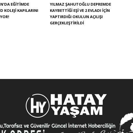
N’DA EĞITIMDE
YILMAZ ŞAHUTOĞLU DEPREMDE
D KOLEJI KAPILARINI
KAYBETTIĞI EŞI VE 2 EVLADI IÇIN
IYOR!
YAPTIRDIĞI OKULUN AÇILIŞI
GERÇEKLEŞTIRILDI