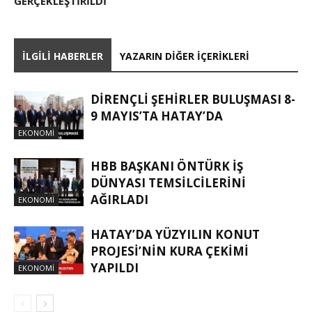
GERÇEKLEŞTİRİLDİ
İLGILI HABERLER
YAZARIN DIĞER İÇERIKLERI
DİRENÇLİ ŞEHİRLER BULUŞMASI 8-
9 MAYIS’TA HATAY’DA
EKONOMI
HBB BAŞKANI ÖNTÜRK İŞ
DÜNYASI TEMSİLCİLERİNİ
AĞIRLADI
EKONOMI
HATAY’DA YÜZYILIN KONUT
PROJESİ’NİN KURA ÇEKİMİ
YAPILDI
EKONOMI