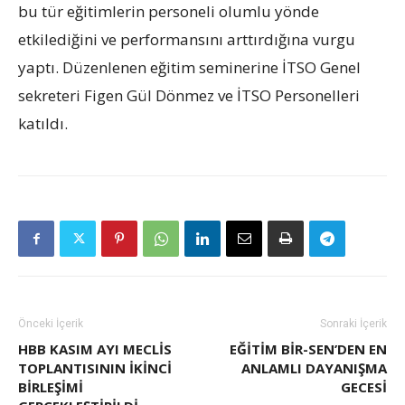
bu tür eğitimlerin personeli olumlu yönde
etkilediğini ve performansını arttırdığına vurgu
yaptı. Düzenlenen eğitim seminerine İTSO Genel
sekreteri Figen Gül Dönmez ve İTSO Personelleri
katıldı.
Önceki İçerik
Sonraki İçerik
HBB KASIM AYI MECLİS
EĞITIM BIR-SEN’DEN EN
TOPLANTISININ İKİNCİ
ANLAMLI DAYANIŞMA
BİRLEŞİMİ
GECESI