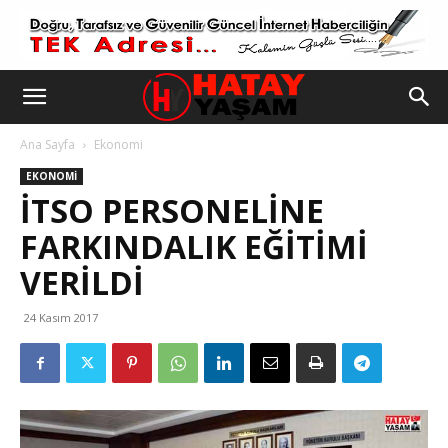
Ana Sayfa
Ekonomi
EKONOMI
İTSO PERSONELINE
FARKINDALIK EĞITIMI
VERILDI
24 Kasım 2017