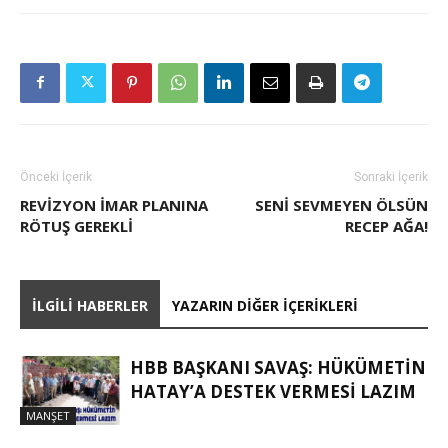
Önceki İçerik
Sonraki İçerik
REVIZYON IMAR PLANINA
SENI SEVMEYEN ÖLSÜN
RÖTUŞ GEREKLI
RECEP AĞA!
İLGILI HABERLER
YAZARIN DIĞER İÇERIKLERI
HBB BAŞKANI SAVAŞ: HÜKÜMETİN
HATAY’A DESTEK VERMESİ LAZIM
MANŞET