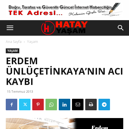
Ana Sayfa
Yaşam
YAŞAM
ERDEM
ÜNLÜÇETINKAYA’NIN ACI
KAYBI
15 Temmuz 2013