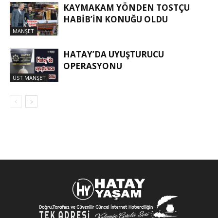
KAYMAKAM YÖNDEN TOSTÇU
HABIB’IN KONUĞU OLDU
MANŞET
HATAY’DA UYUŞTURUCU
OPERASYONU
ÜST MANŞET