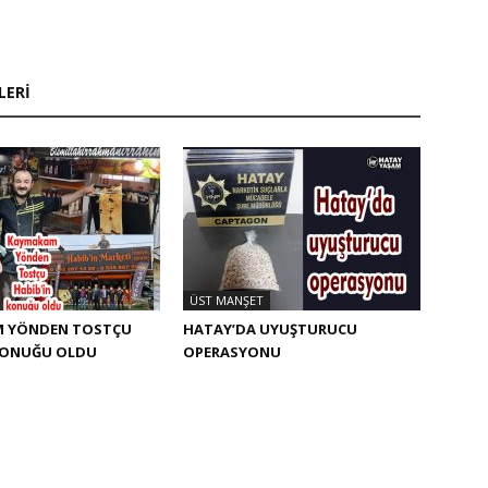
LERI
ÜST MANŞET
 YÖNDEN TOSTÇU
HATAY’DA UYUŞTURUCU
 KONUĞU OLDU
OPERASYONU