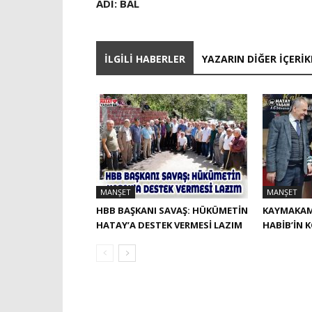
ADI: BAL
İLGILI HABERLER
YAZARIN DIĞER İÇERIK
MANŞET
MANŞET
HBB BAŞKANI SAVAŞ: HÜKÜMETİN
KAYMAKAM
HATAY’A DESTEK VERMESİ LAZIM
HABIB’IN