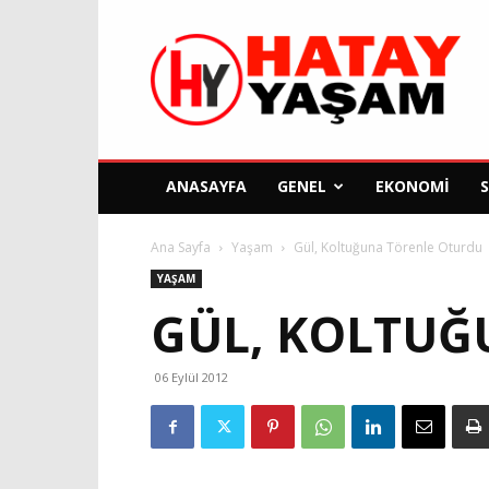
Hatay
Yaşam
Gazetesi
ANASAYFA
GENEL
EKONOMI
Ana Sayfa
Yaşam
Gül, Koltuğuna Törenle Oturdu
YAŞAM
GÜL, KOLTUĞ
06 Eylül 2012