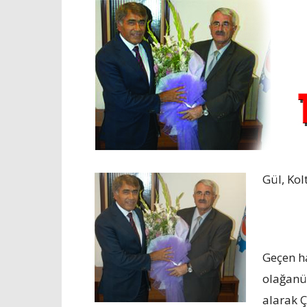
Gül, Ko
Geçen h
olağanü
alarak Ç