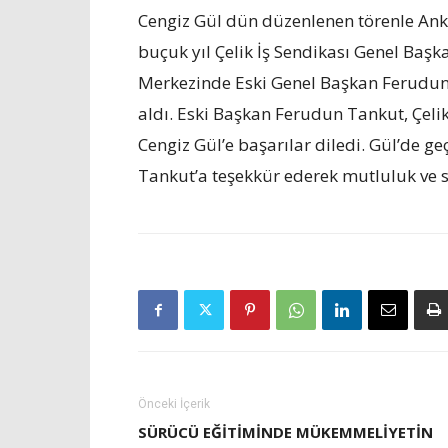
Cengiz Gül dün düzenlenen törenle Ank
buçuk yıl Çelik İş Sendikası Genel Başka
Merkezinde Eski Genel Başkan Ferudun T
aldı. Eski Başkan Ferudun Tankut, Çelik
Cengiz Gül’e başarılar diledi. Gül’de 
Tankut’a teşekkür ederek mutluluk ve sa
Önceki İçerik
SÜRÜCÜ EĞITIMINDE MÜKEMMELIYETIN