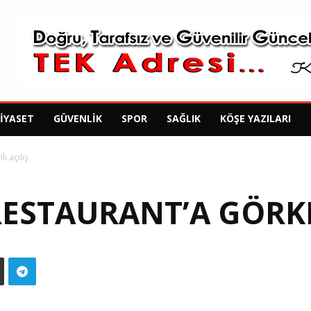
SIYASET
GÜVENLIK
SPOR
SAĞLIK
KÖŞE YAZILARI
i açılış
ESTAURANT’A GÖRKE