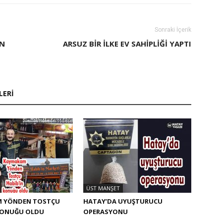
Sonraki İçerik
EN
ARSUZ BIR İLKE EV SAHIPLIĞI YAPTI
LERI
ÜST MANŞET
 YÖNDEN TOSTÇU
HATAY’DA UYUŞTURUCU
 KONUĞU OLDU
OPERASYONU