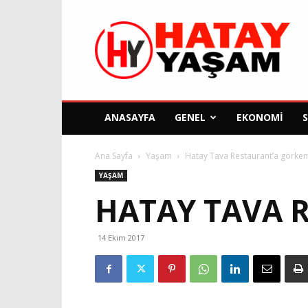
Hatay
Yaşam
Gazetesi
ANASAYFA
GENEL
EKONOMI
Ana Sayfa
Yaşam
Hatay Tava Restaurant’a görkeml
YAŞAM
HATAY TAVA R
14 Ekim 2017