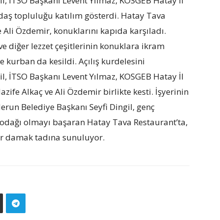
il, İTSO Başkanı Levent Yılmaz, KOSGEB Hatay İl
daş topluluğu katılım gösterdi. Hatay Tava
e Ali Özdemir, konuklarını kapıda karşıladı.
ve diğer lezzet çeşitlerinin konuklara ikram
de kurban da kesildi. Açılış kurdelesini
il, İTSO Başkanı Levent Yılmaz, KOSGEB Hatay İl
ife Alkaç ve Ali Özdemir birlikte kesti. İşyerinin
derun Belediye Başkanı Seyfi Dingil, genç
lgi odağı olmayı başaran Hatay Tava Restaurant’ta,
lar damak tadına sunuluyor.