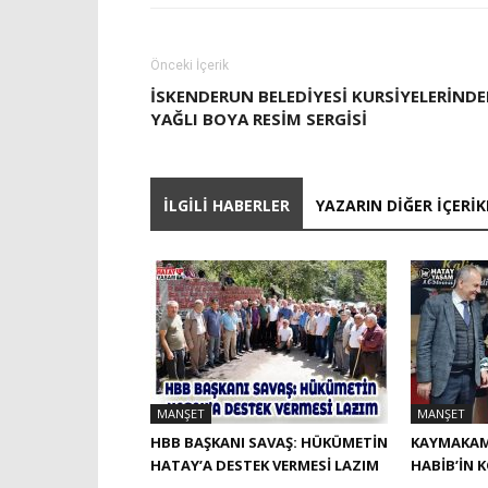
Önceki İçerik
İSKENDERUN BELEDİYESİ KURSİYELERİND
YAĞLI BOYA RESİM SERGİSİ
İLGILI HABERLER
YAZARIN DIĞER İÇERIK
MANŞET
MANŞET
HBB BAŞKANI SAVAŞ: HÜKÜMETİN
KAYMAKAM
HATAY’A DESTEK VERMESİ LAZIM
HABIB’IN