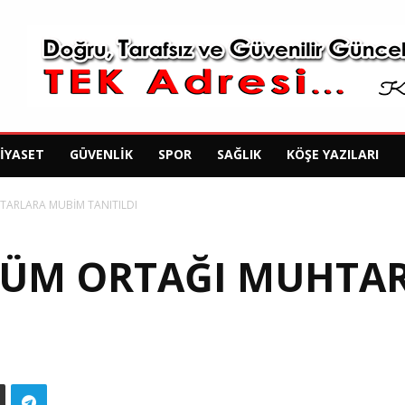
SIYASET
GÜVENLIK
SPOR
SAĞLIK
KÖŞE YAZILARI
TARLARA MUBİM TANITILDI
ZÜM ORTAĞI MUHTA