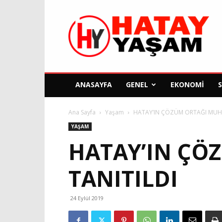
Hatay
Yaşam
Gazetesi
ANASAYFA
GENEL
EKONOMI
Ana Sayfa
Yaşam
HATAY’IN ÇÖZÜM ORTAĞI MUH
YAŞAM
HATAY’IN ÇÖ
TANITILDI
24 Eylül 2019