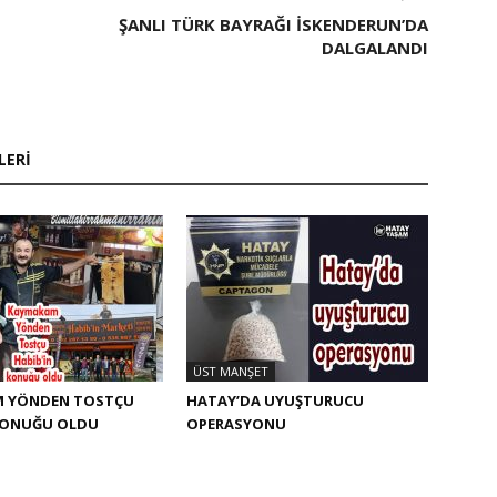
ŞANLI TÜRK BAYRAĞI İSKENDERUN’DA
DALGALANDI
LERI
ÜST MANŞET
 YÖNDEN TOSTÇU
HATAY’DA UYUŞTURUCU
 KONUĞU OLDU
OPERASYONU