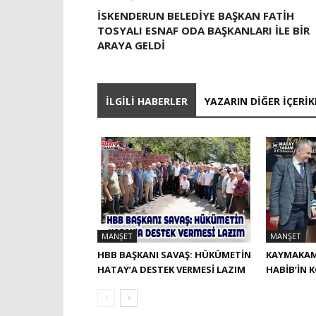
İSKENDERUN BELEDİYE BAŞKAN FATİH
TOSYALI ESNAF ODA BAŞKANLARI İLE BİR
ARAYA GELDİ
İLGILI HABERLER
YAZARIN DIĞER İÇERIK
MANŞET
MANŞET
HBB BAŞKANI SAVAŞ: HÜKÜMETİN
KAYMAKAM
HATAY’A DESTEK VERMESİ LAZIM
HABIB’IN