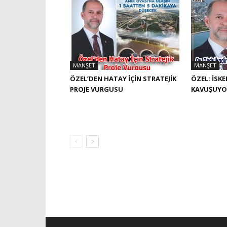
MANŞET
MANŞET
ÖZEL’DEN HATAY İÇIN STRATEJIK
ÖZEL: İSK
PROJE VURGUSU
KAVUŞUYO