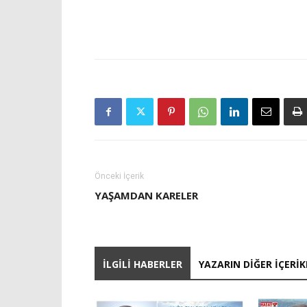
Önceki İçerik
YAŞAMDAN KARELER
İLGILI HABERLER
YAZARIN DIĞER İÇERIK