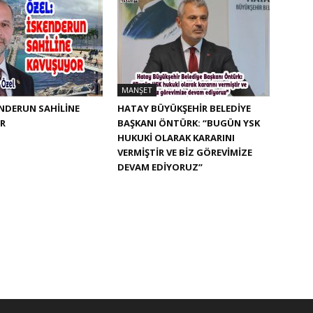
MANŞET
ENDERUN SAHİLİNE
HATAY BÜYÜKŞEHIR BELEDIYE
R
BAŞKANI ÖNTÜRK: “BUGÜN YSK
HUKUKI OLARAK KARARINI
VERMIŞTIR VE BIZ GÖREVIMIZE
DEVAM EDIYORUZ”