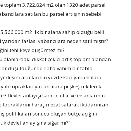
iye toplam 3,722,824 m2 olan 1320 adet parsel
abancılara satılan bu parsel artışının sebebi
m 5,566,000 m2 lik bir alana sahip olduğu belli
 yarıdan fazlası yabancılara neden satılmıştır?
iğini tehlikeye düşürmez mi?
 bu alanlardaki dikkat çekici artış toplam alandan
anlar düşüldüğünde daha vahim bir tablo
 yerleşim alanlarının yüzde kaçı yabancılara
y ili toprakları yabancılara peşkeş çekilerek
dir? Devlet anlayışı sadece ülke ve insanlarının
e topraklarını haraç mezat satarak iktidarınızın
ş politikaları sonucu oluşan bütçe açığını
ük devlet anlayışına sığar mı?”