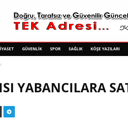
SIYASET
GÜVENLIK
SPOR
SAĞLIK
KÖŞE YAZILARI
dı
ISI YABANCILARA SA