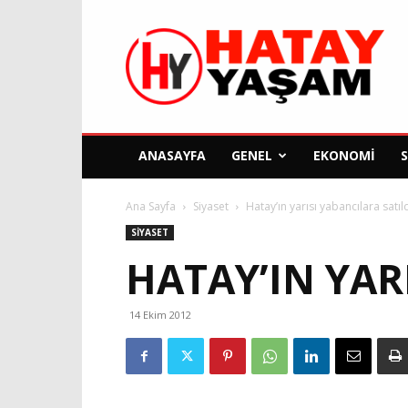
Hatay
Yaşam
Gazetesi
ANASAYFA
GENEL
EKONOMI
Ana Sayfa
Siyaset
Hatay’ın yarısı yabancılara satıl
SIYASET
HATAY’IN YAR
14 Ekim 2012