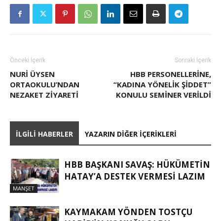
Önceki İçerik
Sonraki İçerik
NURI ÜYSEN
HBB PERSONELLERİNE,
ORTAOKULU’NDAN
“KADINA YÖNELİK ŞİDDET”
NEZAKET ZIYARETI
KONULU SEMİNER VERİLDİ
İLGILI HABERLER
YAZARIN DIĞER İÇERIKLERI
HBB BAŞKANI SAVAŞ: HÜKÜMETİN
HATAY’A DESTEK VERMESİ LAZIM
MANŞET
KAYMAKAM YÖNDEN TOSTÇU