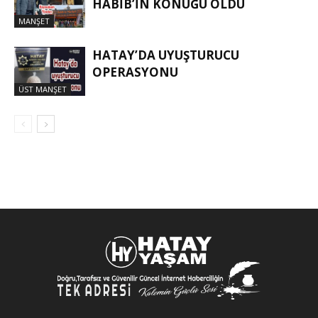
HABIB’IN KONUĞU OLDU
MANŞET
HATAY’DA UYUŞTURUCU
OPERASYONU
ÜST MANŞET