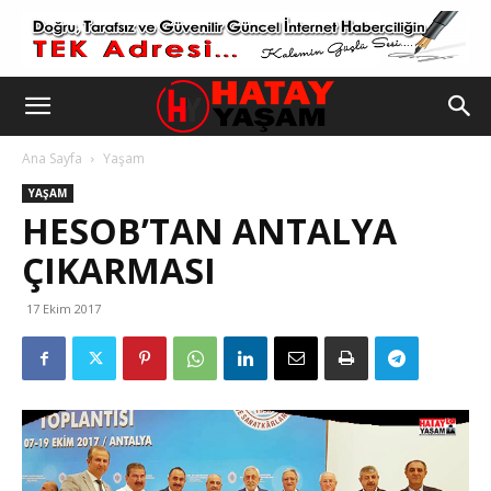
Ana Sayfa
Yaşam
YAŞAM
HESOB’TAN ANTALYA
ÇIKARMASI
17 Ekim 2017