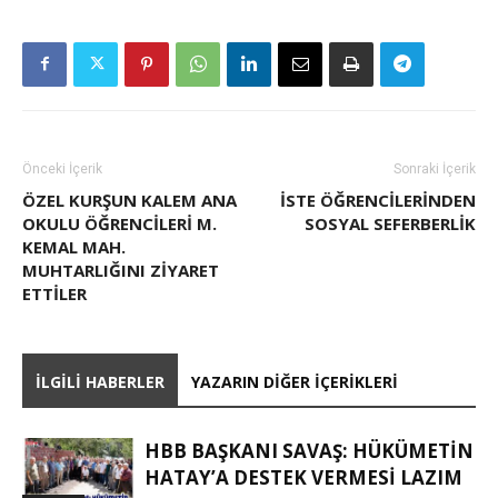
Önceki İçerik
Sonraki İçerik
ÖZEL KURŞUN KALEM ANA
İSTE ÖĞRENCILERINDEN
OKULU ÖĞRENCİLERİ M.
SOSYAL SEFERBERLIK
KEMAL MAH.
MUHTARLIĞINI ZİYARET
ETTİLER
İLGILI HABERLER
YAZARIN DIĞER İÇERIKLERI
HBB BAŞKANI SAVAŞ: HÜKÜMETİN
HATAY’A DESTEK VERMESİ LAZIM