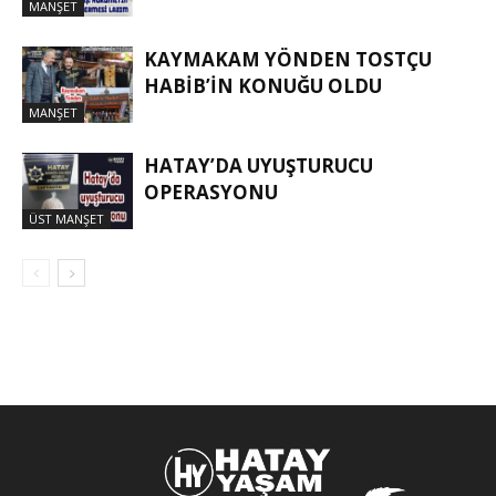
MANŞET
KAYMAKAM YÖNDEN TOSTÇU
HABIB’IN KONUĞU OLDU
MANŞET
HATAY’DA UYUŞTURUCU
OPERASYONU
ÜST MANŞET