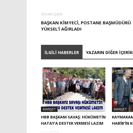
Önceki İçerik
BAŞKAN KİMYECİ, POSTANE BAŞMÜDÜRÜ
YÜKSEL’İ AĞIRLADI
İLGILI HABERLER
YAZARIN DIĞER İÇERIK
MANŞET
MANŞET
HBB BAŞKANI SAVAŞ: HÜKÜMETİN
KAYMAKAM
HATAY’A DESTEK VERMESİ LAZIM
HABIB’IN