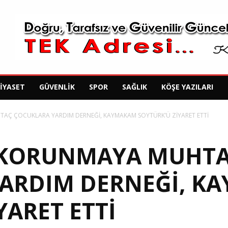
SIYASET
GÜVENLIK
SPOR
SAĞLIK
KÖŞE YAZILARI
AÇ ÇOCUKLARA YARDIM DERNEĞİ, KAYMAKAM SOYTÜRK’Ü ZİYARET ETTİ
 KORUNMAYA MUHT
ARDIM DERNEĞİ, K
YARET ETTİ