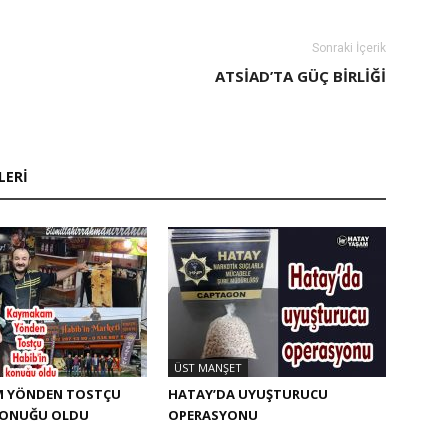
Sonraki İçerik
ATSIAD’TA GÜÇ BIRLIĞI
LERI
ÜST MANŞET
 YÖNDEN TOSTÇU
HATAY’DA UYUŞTURUCU
 KONUĞU OLDU
OPERASYONU