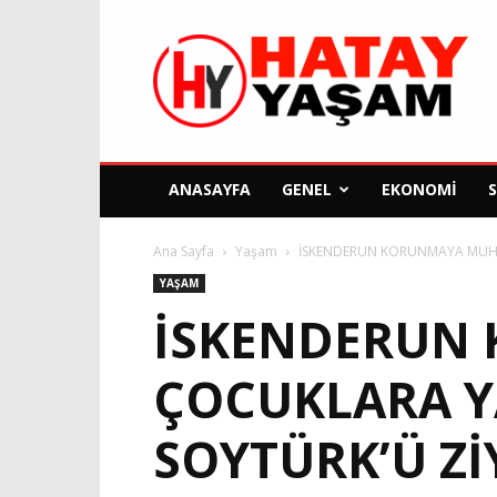
Hatay
Yaşam
Gazetesi
ANASAYFA
GENEL
EKONOMI
Ana Sayfa
Yaşam
İSKENDERUN KORUNMAYA MUHT
YAŞAM
İSKENDERUN
ÇOCUKLARA Y
SOYTÜRK’Ü Zİ