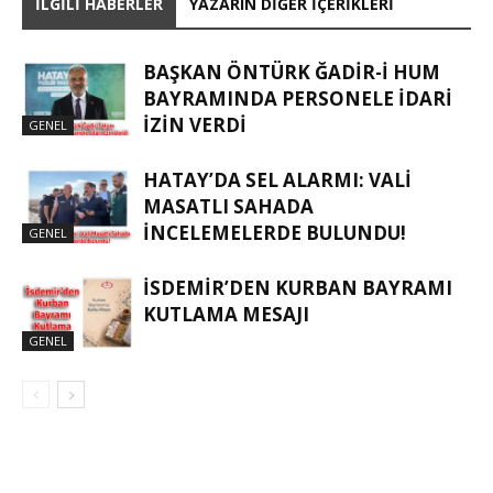
İLGILI HABERLER
YAZARIN DIĞER İÇERIKLERI
BAŞKAN ÖNTÜRK ĞADIR-İ HUM
BAYRAMINDA PERSONELE İDARI
İZIN VERDI
GENEL
HATAY’DA SEL ALARMI: VALI
MASATLI SAHADA
İNCELEMELERDE BULUNDU!
GENEL
İSDEMIR’DEN KURBAN BAYRAMI
KUTLAMA MESAJI
GENEL