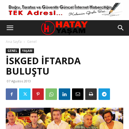
Ana Sayfa
Genel
GENEL
YAŞAM
İSKGED İFTARDA
BULUŞTU
07 Ağustos 2013